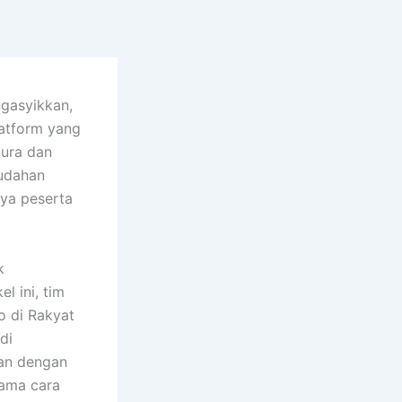
gasyikkan,
latform yang
ura dan
mudahan
nya peserta
k
 ini, tim
o di Rakyat
di
ian dengan
sama cara