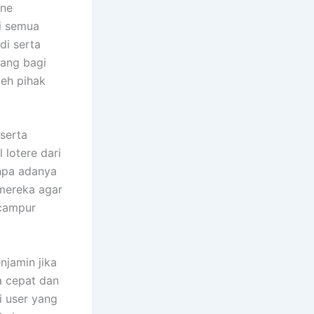
ine
i semua
di serta
nang bagi
leh pihak
serta
 lotere dari
anpa adanya
 mereka agar
 campur
jamin jika
a cepat dan
i user yang