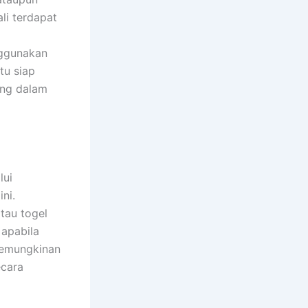
li terdapat
nggunakan
tu siap
ong dalam
lui
ni.
atau togel
apabila
kemungkinan
ecara