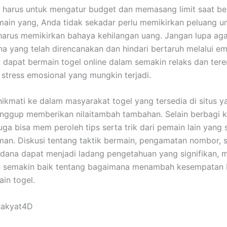
, harus untuk mengatur budget dan memasang limit saat ber
ain yang, Anda tidak sekadar perlu memikirkan peluang u
 harus memikirkan bahaya kehilangan uang. Jangan lupa aga
na yang telah direncanakan dan hindari bertaruh melalui e
ita dapat bermain togel online dalam semakin relaks dan ter
stress emosional yang mungkin terjadi.
 nikmati ke dalam masyarakat togel yang tersedia di situs y
nggup memberikan nilaitambah tambahan. Selain berbagi k
uga bisa mem peroleh tips serta trik dari pemain lain yang 
an. Diskusi tentang taktik bermain, pengamatan nombor, s
dana dapat menjadi ladang pengetahuan yang signifikan, 
semakin baik tentang bagaimana menambah kesempatan b
in togel.
Rakyat4D