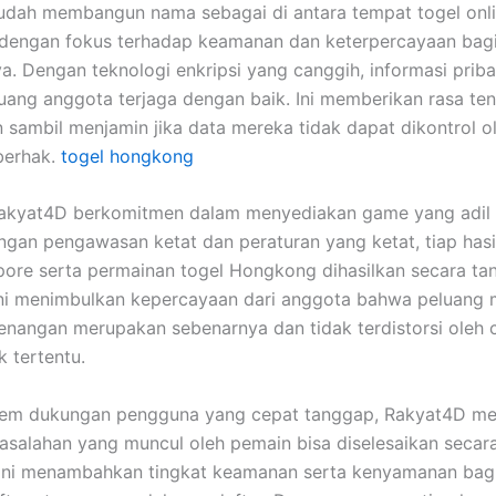
udah membangun nama sebagai di antara tempat togel onl
 dengan fokus terhadap keamanan dan keterpercayaan bag
. Dengan teknologi enkripsi yang canggih, informasi priba
uang anggota terjaga dengan baik. Ini memberikan rasa te
 sambil menjamin jika data mereka tidak dapat dikontrol o
berhak.
togel hongkong
 Rakyat4D berkomitmen dalam menyediakan game yang adil 
ngan pengawasan ketat dan peraturan yang ketat, tiap hasil
pore serta permainan togel Hongkong dihasilkan secara t
 Ini menimbulkan kepercayaan dari anggota bahwa peluang
nangan merupakan sebenarnya dan tidak terdistorsi oleh
k tertentu.
tem dukungan pengguna yang cepat tanggap, Rakyat4D men
asalahan yang muncul oleh pemain bisa diselesaikan secar
l ini menambahkan tingkat keamanan serta kenyamanan bag