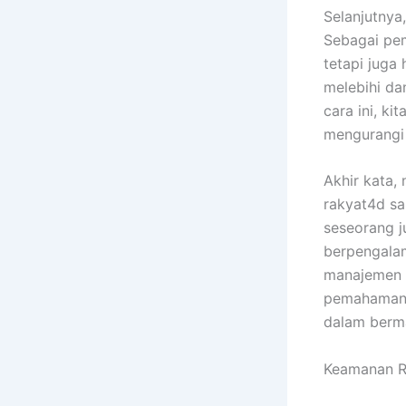
Selanjutnya
Sebagai pem
tetapi juga
melebihi da
cara ini, k
mengurangi 
Akhir kata,
rakyat4d sa
seseorang j
berpengalam
manajemen 
pemahaman 
dalam berma
Keamanan 