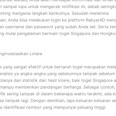
 sampai lupa untuk mengecek notifikasi ini, sebab seringka
enting mengenai langkah berikutnya. Sesudah menerima
uan, Anda bisa melakukan login ke platform Rakyat4D me
n username dan password yang sudah Anda set. Serta ten
g mulai pengalaman bermain togel Singapura dan Hongk
nginvestasikan Lotere
 yang sangat efektif untuk bertaruh togel merupakan mela
nalisis ya angka-angka yang sebelumnya tampak sebelum i
lanya dan statistik dari hasil lotere, baik togel Singapore 
mampu memberikan pandangan berharga. Sebagai contoh, 
fik sering tampak di dalam beberapa waktu terakhir, ada 
isa tampak lagi. Dengan demikian, laps keluaran keluaran s
ta identifikasi nombor yang mempunyai peluang tinggi.