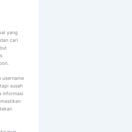
wal yang
dan cari
ebut
s
pon.
n username
tapi susah
 informasi
emastikan
 tekan
ataupun