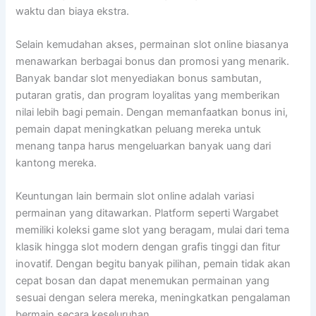
waktu dan biaya ekstra.
Selain kemudahan akses, permainan slot online biasanya
menawarkan berbagai bonus dan promosi yang menarik.
Banyak bandar slot menyediakan bonus sambutan,
putaran gratis, dan program loyalitas yang memberikan
nilai lebih bagi pemain. Dengan memanfaatkan bonus ini,
pemain dapat meningkatkan peluang mereka untuk
menang tanpa harus mengeluarkan banyak uang dari
kantong mereka.
Keuntungan lain bermain slot online adalah variasi
permainan yang ditawarkan. Platform seperti Wargabet
memiliki koleksi game slot yang beragam, mulai dari tema
klasik hingga slot modern dengan grafis tinggi dan fitur
inovatif. Dengan begitu banyak pilihan, pemain tidak akan
cepat bosan dan dapat menemukan permainan yang
sesuai dengan selera mereka, meningkatkan pengalaman
bermain secara keseluruhan.