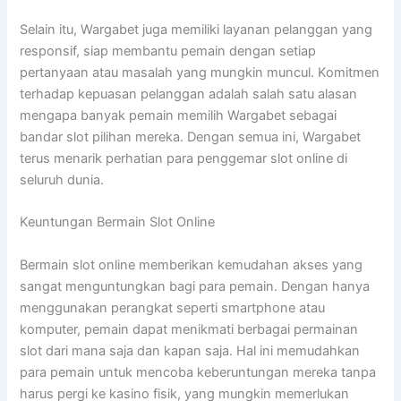
Selain itu, Wargabet juga memiliki layanan pelanggan yang
responsif, siap membantu pemain dengan setiap
pertanyaan atau masalah yang mungkin muncul. Komitmen
terhadap kepuasan pelanggan adalah salah satu alasan
mengapa banyak pemain memilih Wargabet sebagai
bandar slot pilihan mereka. Dengan semua ini, Wargabet
terus menarik perhatian para penggemar slot online di
seluruh dunia.
Keuntungan Bermain Slot Online
Bermain slot online memberikan kemudahan akses yang
sangat menguntungkan bagi para pemain. Dengan hanya
menggunakan perangkat seperti smartphone atau
komputer, pemain dapat menikmati berbagai permainan
slot dari mana saja dan kapan saja. Hal ini memudahkan
para pemain untuk mencoba keberuntungan mereka tanpa
harus pergi ke kasino fisik, yang mungkin memerlukan