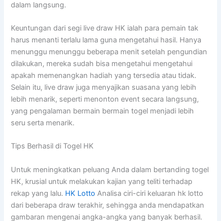
dalam langsung.
Keuntungan dari segi live draw HK ialah para pemain tak
harus menanti terlalu lama guna mengetahui hasil. Hanya
menunggu menunggu beberapa menit setelah pengundian
dilakukan, mereka sudah bisa mengetahui mengetahui
apakah memenangkan hadiah yang tersedia atau tidak.
Selain itu, live draw juga menyajikan suasana yang lebih
lebih menarik, seperti menonton event secara langsung,
yang pengalaman bermain bermain togel menjadi lebih
seru serta menarik.
Tips Berhasil di Togel HK
Untuk meningkatkan peluang Anda dalam bertanding togel
HK, krusial untuk melakukan kajian yang teliti terhadap
rekap yang lalu.
HK Lotto
Analisa ciri-ciri keluaran hk lotto
dari beberapa draw terakhir, sehingga anda mendapatkan
gambaran mengenai angka-angka yang banyak berhasil.