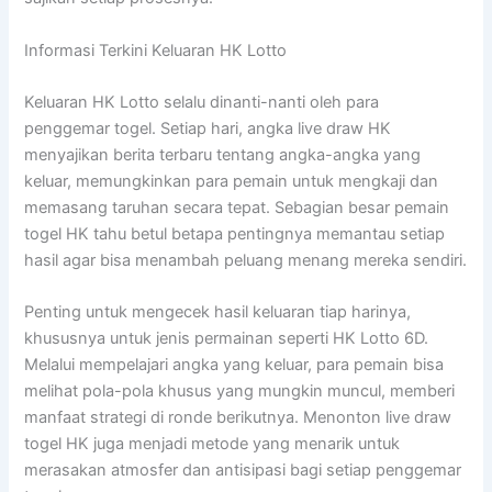
Informasi Terkini Keluaran HK Lotto
Keluaran HK Lotto selalu dinanti-nanti oleh para
penggemar togel. Setiap hari, angka live draw HK
menyajikan berita terbaru tentang angka-angka yang
keluar, memungkinkan para pemain untuk mengkaji dan
memasang taruhan secara tepat. Sebagian besar pemain
togel HK tahu betul betapa pentingnya memantau setiap
hasil agar bisa menambah peluang menang mereka sendiri.
Penting untuk mengecek hasil keluaran tiap harinya,
khususnya untuk jenis permainan seperti HK Lotto 6D.
Melalui mempelajari angka yang keluar, para pemain bisa
melihat pola-pola khusus yang mungkin muncul, memberi
manfaat strategi di ronde berikutnya. Menonton live draw
togel HK juga menjadi metode yang menarik untuk
merasakan atmosfer dan antisipasi bagi setiap penggemar