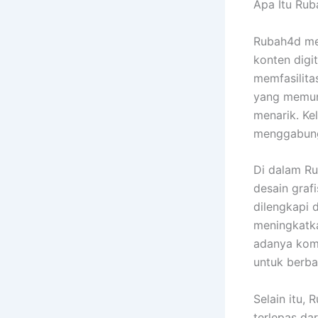
Apa Itu Ru
Rubah4d me
konten digi
memfasilita
yang memun
menarik. K
menggabungk
Di dalam Ru
desain graf
dilengkapi 
meningkatka
adanya komu
untuk berba
Selain itu,
terlepas da