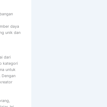
mbangan
umber daya
ng unik dan
i dari
p kategori
una untuk
. Dengan
kreator
orang,
jar. Ini