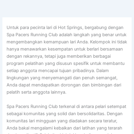
Skip
to
content
Untuk para pecinta lari di Hot Springs, bergabung dengan
Spa Pacers Running Club adalah langkah yang benar untuk
mengembangkan kemampuan lari Anda. Kelompok ini tidak
hanya menawarkan kesempatan untuk berlari bersamaan
dengan rekannya, tetapi juga memberikan berbagai
program pelatihan yang disusun spesifik untuk membantu
setiap anggota mencapai tujuan pribadinya. Dalam
lingkungan yang menyemangati dan penuh semangat,
Anda dapat mendapatkan dorongan dan bimbingan dari
pelatih serta anggota lainnya.
Spa Pacers Running Club terkenal di antara pelari setempat
sebagai komunitas yang solid dan bersolidaritas. Dengan
komunitas lari mingguan yang diadakan secara teratur,
Anda bakal mengalami kebaikan dari latihan yang terarah