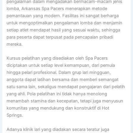
pengalaman dalam mengadakan bermacam-macam jenis
lomba, Arkansas Spa Pacers menerapkan metode
pemantauan yang modern. Fasilitas ini sangat berharga
untuk mengoptimalkan pengalaman lomba dan menjamin
setiap atlet mendapat hasil yang sesuai waktu, sehingga
para peserta dapat terpusat pada pencapaian pribadi
mereka.
Kursus pelatihan yang disediakan oleh Spa Pacers
diciptakan untuk setiap level kemampuan, dari pemula
hingga pelari profesional. Dalam grup lari mingguan,
anggota dapat latihan bersama dan memberi semangat
satu sama lain, sekaligus mendapat pengajaran dari pelatih
yang ahli. Pola pelatihan ini tidak hanya menolong
menambah stamina dan kecepatan, tetapi juga menyusun
komunitas yang mendukung dan konstruktif di Hot
Springs.
Adanya klinik lari yang diadakan secara teratur juga