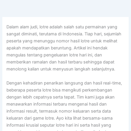
Skip
to
content
Dalam alam judi, lotre adalah salah satu permainan yang
sangat diminati, terutama di Indonesia. Tiap hari, sejumlah
peserta yang menunggu nomor hasil lotre untuk melihat
apakah mendapatkan beruntung. Artikel ini hendak
mengulas tentang pengeluaran lotre hari ini, dan
memberikan ramalan dan hasil terbaru sehingga dapat
menolong kalian untuk menyusun langkah selanjutnya.
Dengan kehadiran penarikan langsung dan hasil real-time,
beberapa peserta lotre bisa mengikuti perkembangan
dengan lebih cepatnya serta tepat. Tim kami juga akan
menawarkan informasi terbaru mengenai hasil dan
informasi result, termasuk nomor keluaran serta data
keluaran dari game lotre. Ayo kita lihat bersama-sama
informasi krusial seputar lotre hari ini serta hasil yang