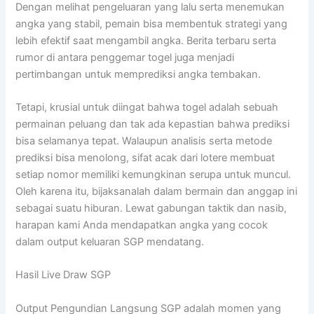
Dengan melihat pengeluaran yang lalu serta menemukan
angka yang stabil, pemain bisa membentuk strategi yang
lebih efektif saat mengambil angka. Berita terbaru serta
rumor di antara penggemar togel juga menjadi
pertimbangan untuk memprediksi angka tembakan.
Tetapi, krusial untuk diingat bahwa togel adalah sebuah
permainan peluang dan tak ada kepastian bahwa prediksi
bisa selamanya tepat. Walaupun analisis serta metode
prediksi bisa menolong, sifat acak dari lotere membuat
setiap nomor memiliki kemungkinan serupa untuk muncul.
Oleh karena itu, bijaksanalah dalam bermain dan anggap ini
sebagai suatu hiburan. Lewat gabungan taktik dan nasib,
harapan kami Anda mendapatkan angka yang cocok
dalam output keluaran SGP mendatang.
Hasil Live Draw SGP
Output Pengundian Langsung SGP adalah momen yang