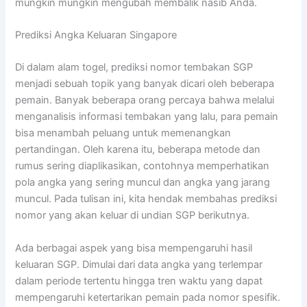
mungkin mungkin mengubah membalik nasib Anda.
Prediksi Angka Keluaran Singapore
Di dalam alam togel, prediksi nomor tembakan SGP
menjadi sebuah topik yang banyak dicari oleh beberapa
pemain. Banyak beberapa orang percaya bahwa melalui
menganalisis informasi tembakan yang lalu, para pemain
bisa menambah peluang untuk memenangkan
pertandingan. Oleh karena itu, beberapa metode dan
rumus sering diaplikasikan, contohnya memperhatikan
pola angka yang sering muncul dan angka yang jarang
muncul. Pada tulisan ini, kita hendak membahas prediksi
nomor yang akan keluar di undian SGP berikutnya.
Ada berbagai aspek yang bisa mempengaruhi hasil
keluaran SGP. Dimulai dari data angka yang terlempar
dalam periode tertentu hingga tren waktu yang dapat
mempengaruhi ketertarikan pemain pada nomor spesifik.