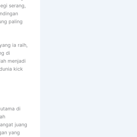
egi serang,
andingan
ung paling
ang ia raih,
g di
dah menjadi
dunia kick
 utama di
lah
mangat juang
ngan yang