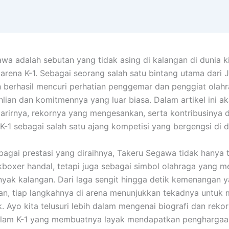
wa adalah sebutan yang tidak asing di kalangan di dunia k
 arena K-1. Sebagai seorang salah satu bintang utama dari 
h berhasil mencuri perhatian penggemar dan penggiat olahr
lian dan komitmennya yang luar biasa. Dalam artikel ini a
karirnya, rekornya yang mengesankan, serta kontribusinya 
K-1 sebagai salah satu ajang kompetisi yang bergengsi di d
agai prestasi yang diraihnya, Takeru Segawa tidak hanya 
kboxer handal, tetapi juga sebagai simbol olahraga yang 
anyak kalangan. Dari laga sengit hingga detik kemenangan 
, tiap langkahnya di arena menunjukkan tekadnya untuk 
. Ayo kita telusuri lebih dalam mengenai biografi dan rekor
alam K-1 yang membuatnya layak mendapatkan penghargaa