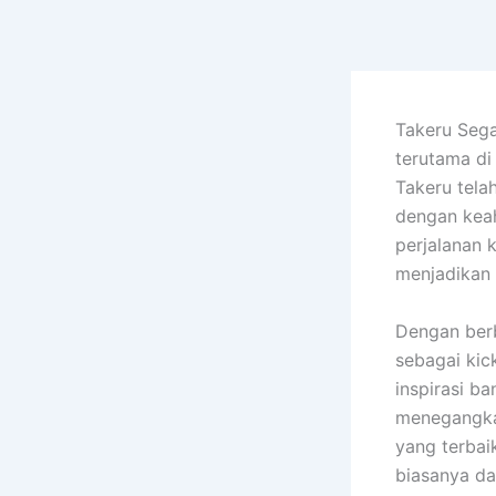
Skip
to
content
Takeru Sega
terutama di
Takeru tela
dengan keah
perjalanan 
menjadikan 
Dengan berb
sebagai kic
inspirasi b
menegangkan
yang terbaik
biasanya d