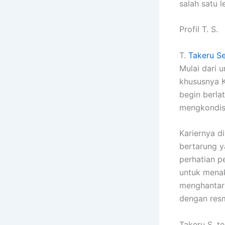
salah satu 
Profil T. S.
T.
Takeru S
Mulai dari u
khususnya K
begin berla
mengkondisi
Kariernya di
bertarung y
perhatian 
untuk mena
menghantark
dengan resm
Takeru S. t