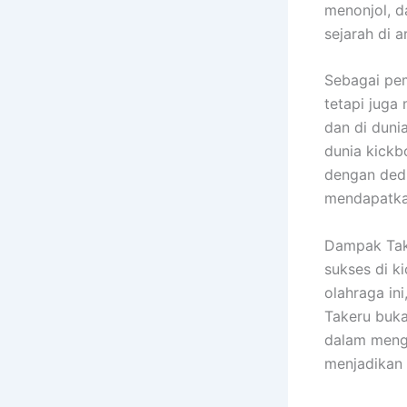
menonjol, d
sejarah di 
Sebagai pem
tetapi juga
dan di duni
dunia kickb
dengan dedi
mendapatkan
Dampak Take
sukses di k
olahraga ini
Takeru buka
dalam menge
menjadikan i