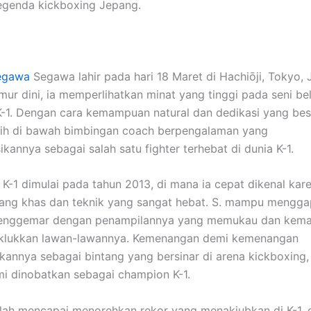
legenda kickboxing Jepang.
egawa
Segawa lahir pada hari 18 Maret di Hachiōji, Tokyo, 
mur dini, ia memperlihatkan minat yang tinggi pada seni bela
-1. Dengan cara kemampuan natural dan dedikasi yang bes
tih di bawah bimbingan coach berpengalaman yang
kannya sebagai salah satu fighter terhebat di dunia K-1.
 K-1 dimulai pada tahun 2013, di mana ia cepat dikenal kare
ang khas dan teknik yang sangat hebat. S. mampu mengga
penggemar dengan penampilannya yang memukau dan kem
klukkan lawan-lawannya. Kemenangan demi kemenangan
annya sebagai bintang yang bersinar di arena kickboxing,
i dinobatkan sebagai champion K-1.
elah mencapai menorehkan rekor yang menakjubkan di K-1,