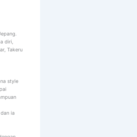
Jepang.
 diri,
ar, Takeru
na style
pai
ampuan
 dan ia
 dengan