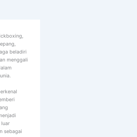
ickboxing,
Jepang,
aga beladiri
kan menggali
dalam
unia.
terkenal
memberi
yang
menjadi
 luar
n sebagai