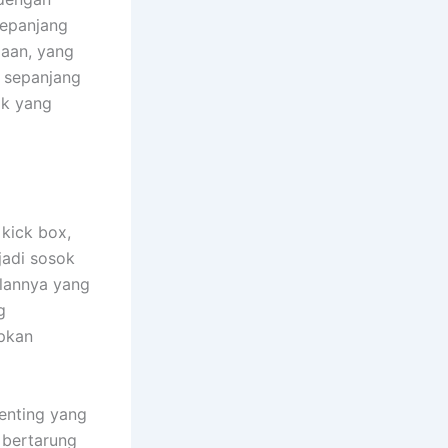
Sepanjang
aan, yang
i sepanjang
ok yang
 kick box,
jadi sosok
ilannya yang
g
pkan
enting yang
 bertarung