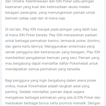
dan Omaha. Keistimewaan dari IDN Poker yaitu jaringan
keamanan yang kuat dan ketersediaan akses melalui
beragam perangkat, yang memungkinkan pemain untuk
bermain setiap saat dan di mana saja.
Di sisi lain, Play IDN merujuk pada jaringan yang lebih luas
di mana IDN Poker berada. Play IDN menawarkan paduan
untuk berbagai permainan kasino, termasuk poker, domino,
dan game kartu lainnya. Menggunakan antarmuka yang
ramah pengguna dan kemampuan yang beragam, Play IDN
memberikan pengalaman bermain yang seru. Pemain yang
mau bergabung dapat mendaftar daftar Pokerhebat untuk
mendapatkan semua permainan yang tersedia.
Bagi pengguna yang ingin bergabung dalam arena poker
online, masuk Pokerhebat adalah langkah awal yang
penting. Setelah mendaftar, pemain dapat segera
mengakses berbagai permainan yang ada di IDN Poker dan
merasakan berbagai bonus serta promosi menarik. Dengan