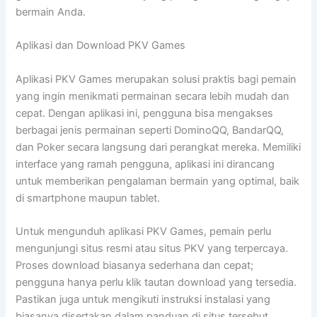
bermain Anda.
Aplikasi dan Download PKV Games
Aplikasi PKV Games merupakan solusi praktis bagi pemain
yang ingin menikmati permainan secara lebih mudah dan
cepat. Dengan aplikasi ini, pengguna bisa mengakses
berbagai jenis permainan seperti DominoQQ, BandarQQ,
dan Poker secara langsung dari perangkat mereka. Memiliki
interface yang ramah pengguna, aplikasi ini dirancang
untuk memberikan pengalaman bermain yang optimal, baik
di smartphone maupun tablet.
Untuk mengunduh aplikasi PKV Games, pemain perlu
mengunjungi situs resmi atau situs PKV yang terpercaya.
Proses download biasanya sederhana dan cepat;
pengguna hanya perlu klik tautan download yang tersedia.
Pastikan juga untuk mengikuti instruksi instalasi yang
biasanya disertakan dalam panduan di situs tersebut.