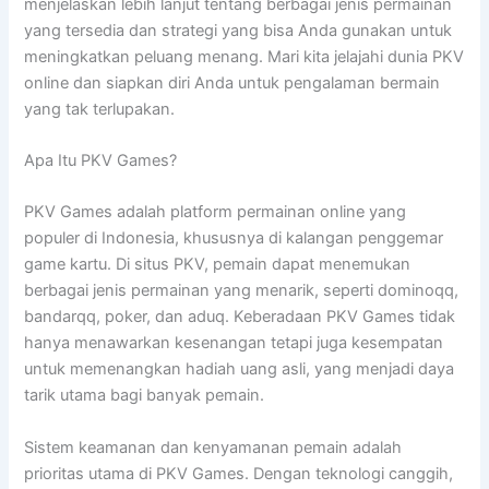
menjelaskan lebih lanjut tentang berbagai jenis permainan
yang tersedia dan strategi yang bisa Anda gunakan untuk
meningkatkan peluang menang. Mari kita jelajahi dunia PKV
online dan siapkan diri Anda untuk pengalaman bermain
yang tak terlupakan.
Apa Itu PKV Games?
PKV Games adalah platform permainan online yang
populer di Indonesia, khususnya di kalangan penggemar
game kartu. Di situs PKV, pemain dapat menemukan
berbagai jenis permainan yang menarik, seperti dominoqq,
bandarqq, poker, dan aduq. Keberadaan PKV Games tidak
hanya menawarkan kesenangan tetapi juga kesempatan
untuk memenangkan hadiah uang asli, yang menjadi daya
tarik utama bagi banyak pemain.
Sistem keamanan dan kenyamanan pemain adalah
prioritas utama di PKV Games. Dengan teknologi canggih,