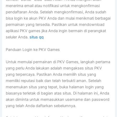
menerima email atau notifikasi untuk mengkonfirmasi
pendaftaran Anda. Setelah mengkonfirmasi, Anda sudah
bisa login ke akun PKV Anda dan mulai menikmati berbagai
permainan yang tersedia. Pastikan untuk mendownload
aplikasi PKV games jika Anda ingin bermain di perangkat
seluler Anda.
situs qq
Panduan Login ke PKV Games
Untuk memulai permainan di PKV Games, langkah pertama
yang perlu Anda lakukan adalah mengakses situs PKV
yang terpercaya. Pastikan Anda memilih situs yang
memiliki reputasi baik dan telah terbukti aman. Setelah
menemukan situs yang tepat, buka halaman login yang
biasanya terletak di bagian atas situs. Di halaman ini, Anda
akan diminta untuk memasukkan username dan password
yang telah Anda daftarkan sebelumnya.