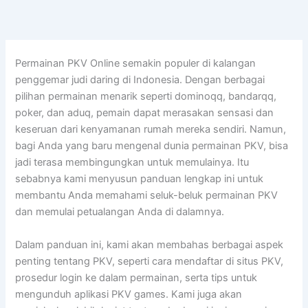
Skip
to
content
Permainan PKV Online semakin populer di kalangan
penggemar judi daring di Indonesia. Dengan berbagai
pilihan permainan menarik seperti dominoqq, bandarqq,
poker, dan aduq, pemain dapat merasakan sensasi dan
keseruan dari kenyamanan rumah mereka sendiri. Namun,
bagi Anda yang baru mengenal dunia permainan PKV, bisa
jadi terasa membingungkan untuk memulainya. Itu
sebabnya kami menyusun panduan lengkap ini untuk
membantu Anda memahami seluk-beluk permainan PKV
dan memulai petualangan Anda di dalamnya.
Dalam panduan ini, kami akan membahas berbagai aspek
penting tentang PKV, seperti cara mendaftar di situs PKV,
prosedur login ke dalam permainan, serta tips untuk
mengunduh aplikasi PKV games. Kami juga akan