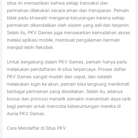
situs ini memastikan bahwa setiap transaksi dan
permainan dilakukan secara aman dan transparan. Pemain
tidak perlu khawatir mengenai kecurangan karena setiap
permainan dikendalikan oleh sistem yang adil dan terjamin.
Selain itu, PKV Games juga menawarkan kemudahan akses
melalui aplikasi mobile, membuat pengalaman bermain
menjadi lebih fleksibel.
Untuk bergabung dalam PKV Games, pemain hanya perlu
melakukan pendaftaran di situs terpercaya. Proses daftar
PKV Games sangat mudah dan cepat, dan setelah
melakukan login ke akun, pemain bisa langsung menikmati
berbagai permainan yang disediakan. Selain itu, adanya
bonus dan promosi menarik semakin menambah daya tarik
bagi pemain untuk mencoba keberuntungan mereka di
dunia PKV Games.
Cara Mendaftar di Situs PKV