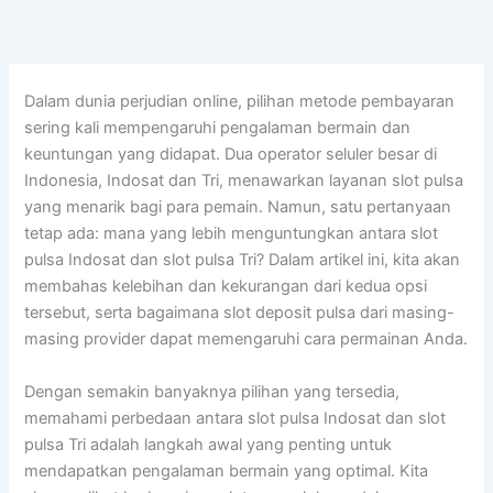
Skip
to
content
Dalam dunia perjudian online, pilihan metode pembayaran
sering kali mempengaruhi pengalaman bermain dan
keuntungan yang didapat. Dua operator seluler besar di
Indonesia, Indosat dan Tri, menawarkan layanan slot pulsa
yang menarik bagi para pemain. Namun, satu pertanyaan
tetap ada: mana yang lebih menguntungkan antara slot
pulsa Indosat dan slot pulsa Tri? Dalam artikel ini, kita akan
membahas kelebihan dan kekurangan dari kedua opsi
tersebut, serta bagaimana slot deposit pulsa dari masing-
masing provider dapat memengaruhi cara permainan Anda.
Dengan semakin banyaknya pilihan yang tersedia,
memahami perbedaan antara slot pulsa Indosat dan slot
pulsa Tri adalah langkah awal yang penting untuk
mendapatkan pengalaman bermain yang optimal. Kita