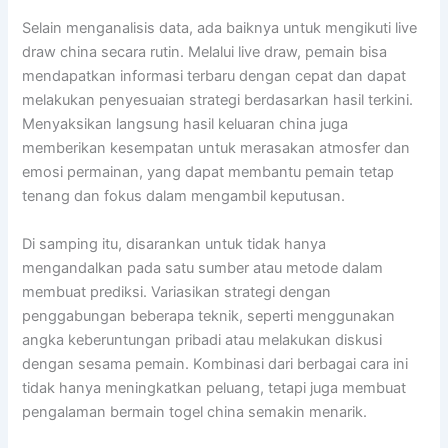
Selain menganalisis data, ada baiknya untuk mengikuti live
draw china secara rutin. Melalui live draw, pemain bisa
mendapatkan informasi terbaru dengan cepat dan dapat
melakukan penyesuaian strategi berdasarkan hasil terkini.
Menyaksikan langsung hasil keluaran china juga
memberikan kesempatan untuk merasakan atmosfer dan
emosi permainan, yang dapat membantu pemain tetap
tenang dan fokus dalam mengambil keputusan.
Di samping itu, disarankan untuk tidak hanya
mengandalkan pada satu sumber atau metode dalam
membuat prediksi. Variasikan strategi dengan
penggabungan beberapa teknik, seperti menggunakan
angka keberuntungan pribadi atau melakukan diskusi
dengan sesama pemain. Kombinasi dari berbagai cara ini
tidak hanya meningkatkan peluang, tetapi juga membuat
pengalaman bermain togel china semakin menarik.