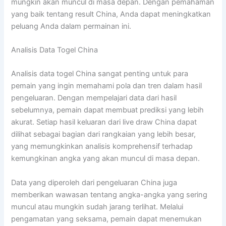
mungkin akan muncul di masa depan. Dengan pemahaman
yang baik tentang result China, Anda dapat meningkatkan
peluang Anda dalam permainan ini.
Analisis Data Togel China
Analisis data togel China sangat penting untuk para
pemain yang ingin memahami pola dan tren dalam hasil
pengeluaran. Dengan mempelajari data dari hasil
sebelumnya, pemain dapat membuat prediksi yang lebih
akurat. Setiap hasil keluaran dari live draw China dapat
dilihat sebagai bagian dari rangkaian yang lebih besar,
yang memungkinkan analisis komprehensif terhadap
kemungkinan angka yang akan muncul di masa depan.
Data yang diperoleh dari pengeluaran China juga
memberikan wawasan tentang angka-angka yang sering
muncul atau mungkin sudah jarang terlihat. Melalui
pengamatan yang seksama, pemain dapat menemukan