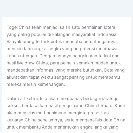
Skip
to
content
Togel China telah menjadi salah satu permainan lotere
yang paling populer di kalangan masyarakat Indonesia.
Banyak orang tertarik untuk mencoba peruntungannya,
mencari tahu angka-angka yang berpotensi membawa
keberuntungan. Dengan adanya pengeluaran terkini dan
hasil live draw China, para pemain semakin mudah untuk
mendapatkan informasi yang mereka butuhkan. Data yang
akurat dan tepat waktu sangat penting untuk membantu
mereka meraih kemenangan.
Dalam artikel ini, kita akan membahas berbagai strategi
sukses berdasarkan hasil pengeluaran China terbaru. Kami
akan menjelaskan bagaimana menginterpretasikan
keluaran China sebelumnya, serta menganalisis data China
untuk membantu Anda menentukan angka-angka yang