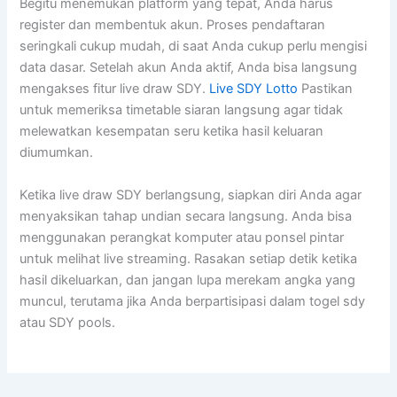
Begitu menemukan platform yang tepat, Anda harus
register dan membentuk akun. Proses pendaftaran
seringkali cukup mudah, di saat Anda cukup perlu mengisi
data dasar. Setelah akun Anda aktif, Anda bisa langsung
mengakses fitur live draw SDY.
Live SDY Lotto
Pastikan
untuk memeriksa timetable siaran langsung agar tidak
melewatkan kesempatan seru ketika hasil keluaran
diumumkan.
Ketika live draw SDY berlangsung, siapkan diri Anda agar
menyaksikan tahap undian secara langsung. Anda bisa
menggunakan perangkat komputer atau ponsel pintar
untuk melihat live streaming. Rasakan setiap detik ketika
hasil dikeluarkan, dan jangan lupa merekam angka yang
muncul, terutama jika Anda berpartisipasi dalam togel sdy
atau SDY pools.