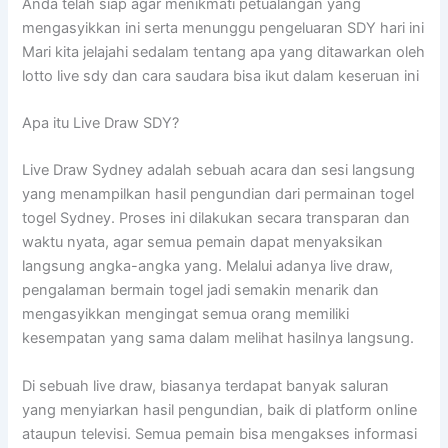
Anda telah siap agar menikmati petualangan yang
mengasyikkan ini serta menunggu pengeluaran SDY hari ini
Mari kita jelajahi sedalam tentang apa yang ditawarkan oleh
lotto live sdy dan cara saudara bisa ikut dalam keseruan ini
Apa itu Live Draw SDY?
Live Draw Sydney adalah sebuah acara dan sesi langsung
yang menampilkan hasil pengundian dari permainan togel
togel Sydney. Proses ini dilakukan secara transparan dan
waktu nyata, agar semua pemain dapat menyaksikan
langsung angka-angka yang. Melalui adanya live draw,
pengalaman bermain togel jadi semakin menarik dan
mengasyikkan mengingat semua orang memiliki
kesempatan yang sama dalam melihat hasilnya langsung.
Di sebuah live draw, biasanya terdapat banyak saluran
yang menyiarkan hasil pengundian, baik di platform online
ataupun televisi. Semua pemain bisa mengakses informasi