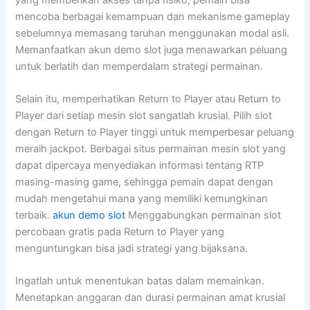
mencoba berbagai kemampuan dan mekanisme gameplay
sebelumnya memasang taruhan menggunakan modal asli.
Memanfaatkan akun demo slot juga menawarkan peluang
untuk berlatih dan memperdalam strategi permainan.
Selain itu, memperhatikan Return to Player atau Return to
Player dari setiap mesin slot sangatlah krusial. Pilih slot
dengan Return to Player tinggi untuk memperbesar peluang
meraih jackpot. Berbagai situs permainan mesin slot yang
dapat dipercaya menyediakan informasi tentang RTP
masing-masing game, sehingga pemain dapat dengan
mudah mengetahui mana yang memiliki kemungkinan
terbaik.
akun demo slot
Menggabungkan permainan slot
percobaan gratis pada Return to Player yang
menguntungkan bisa jadi strategi yang bijaksana.
Ingatlah untuk menentukan batas dalam memainkan.
Menetapkan anggaran dan durasi permainan amat krusial