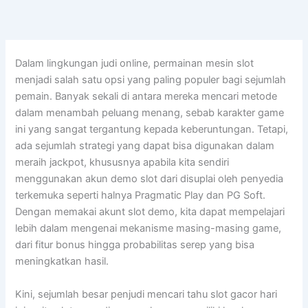
Skip
to
content
Dalam lingkungan judi online, permainan mesin slot
menjadi salah satu opsi yang paling populer bagi sejumlah
pemain. Banyak sekali di antara mereka mencari metode
dalam menambah peluang menang, sebab karakter game
ini yang sangat tergantung kepada keberuntungan. Tetapi,
ada sejumlah strategi yang dapat bisa digunakan dalam
meraih jackpot, khususnya apabila kita sendiri
menggunakan akun demo slot dari disuplai oleh penyedia
terkemuka seperti halnya Pragmatic Play dan PG Soft.
Dengan memakai akunt slot demo, kita dapat mempelajari
lebih dalam mengenai mekanisme masing-masing game,
dari fitur bonus hingga probabilitas serep yang bisa
meningkatkan hasil.
Kini, sejumlah besar penjudi mencari tahu slot gacor hari