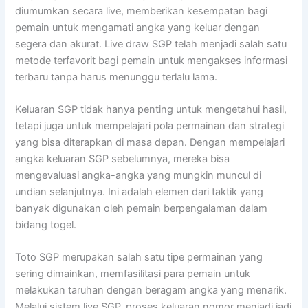
diumumkan secara live, memberikan kesempatan bagi
pemain untuk mengamati angka yang keluar dengan
segera dan akurat. Live draw SGP telah menjadi salah satu
metode terfavorit bagi pemain untuk mengakses informasi
terbaru tanpa harus menunggu terlalu lama.
Keluaran SGP tidak hanya penting untuk mengetahui hasil,
tetapi juga untuk mempelajari pola permainan dan strategi
yang bisa diterapkan di masa depan. Dengan mempelajari
angka keluaran SGP sebelumnya, mereka bisa
mengevaluasi angka-angka yang mungkin muncul di
undian selanjutnya. Ini adalah elemen dari taktik yang
banyak digunakan oleh pemain berpengalaman dalam
bidang togel.
Toto SGP merupakan salah satu tipe permainan yang
sering dimainkan, memfasilitasi para pemain untuk
melakukan taruhan dengan beragam angka yang menarik.
Melalui sistem live SGP, proses keluaran nomor menjadi jadi