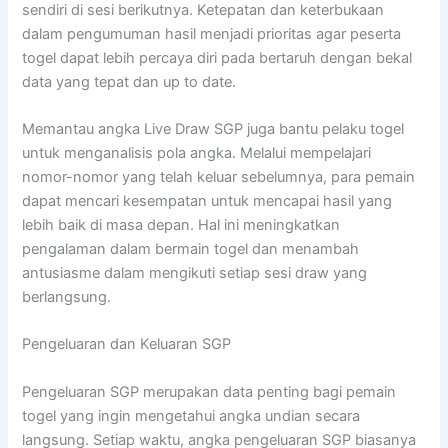
sendiri di sesi berikutnya. Ketepatan dan keterbukaan
dalam pengumuman hasil menjadi prioritas agar peserta
togel dapat lebih percaya diri pada bertaruh dengan bekal
data yang tepat dan up to date.
Memantau angka Live Draw SGP juga bantu pelaku togel
untuk menganalisis pola angka. Melalui mempelajari
nomor-nomor yang telah keluar sebelumnya, para pemain
dapat mencari kesempatan untuk mencapai hasil yang
lebih baik di masa depan. Hal ini meningkatkan
pengalaman dalam bermain togel dan menambah
antusiasme dalam mengikuti setiap sesi draw yang
berlangsung.
Pengeluaran dan Keluaran SGP
Pengeluaran SGP merupakan data penting bagi pemain
togel yang ingin mengetahui angka undian secara
langsung. Setiap waktu, angka pengeluaran SGP biasanya