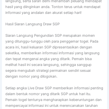
langsung, serta saran demi menambah peluang mendapat
hasil yang diinginkan anda. Tonton terus untuk mendapat
informasi yang andalan dan akurat setiap hari!
Hasil Siaran Langsung Draw SGP
Siaran Langsung Pengundian SGP merupakan momen
yang ditunggu-tunggu oleh para penggemar togel. Pada
acara ini, hasil keluaran SGP dipresentasikan dengan
seketika, memberikan informasi informasi yang langsung
dan tepat mengenai angka yang ditarik. Pemain bisa
melihat hasil ini secara langsung, sehingga sanggup
segera mengubah strategi permainan sendiri sesuai
dengan nomor yang dilogokan.
Setiap angka Live Draw SGP memberikan informasi penting
dalam bentuk nomor yang ditarik SGP untuk hari itu.
Pemain togel tentunya mengharapkan keberuntungan dan
mempercayai informasi ini untuk merencanakan taruhan