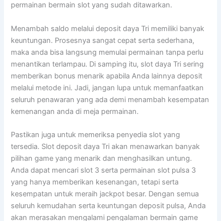
permainan bermain slot yang sudah ditawarkan.
Menambah saldo melalui deposit daya Tri memiliki banyak
keuntungan. Prosesnya sangat cepat serta sederhana,
maka anda bisa langsung memulai permainan tanpa perlu
menantikan terlampau. Di samping itu, slot daya Tri sering
memberikan bonus menarik apabila Anda lainnya deposit
melalui metode ini. Jadi, jangan lupa untuk memanfaatkan
seluruh penawaran yang ada demi menambah kesempatan
kemenangan anda di meja permainan.
Pastikan juga untuk memeriksa penyedia slot yang
tersedia. Slot deposit daya Tri akan menawarkan banyak
pilihan game yang menarik dan menghasilkan untung.
Anda dapat mencari slot 3 serta permainan slot pulsa 3
yang hanya memberikan kesenangan, tetapi serta
kesempatan untuk meraih jackpot besar. Dengan semua
seluruh kemudahan serta keuntungan deposit pulsa, Anda
akan merasakan mengalami pengalaman bermain game