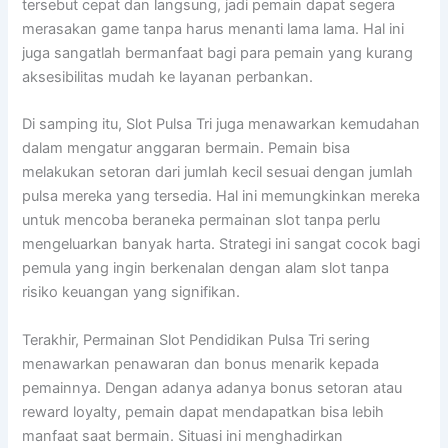
tersebut cepat dan langsung, jadi pemain dapat segera
merasakan game tanpa harus menanti lama lama. Hal ini
juga sangatlah bermanfaat bagi para pemain yang kurang
aksesibilitas mudah ke layanan perbankan.
Di samping itu, Slot Pulsa Tri juga menawarkan kemudahan
dalam mengatur anggaran bermain. Pemain bisa
melakukan setoran dari jumlah kecil sesuai dengan jumlah
pulsa mereka yang tersedia. Hal ini memungkinkan mereka
untuk mencoba beraneka permainan slot tanpa perlu
mengeluarkan banyak harta. Strategi ini sangat cocok bagi
pemula yang ingin berkenalan dengan alam slot tanpa
risiko keuangan yang signifikan.
Terakhir, Permainan Slot Pendidikan Pulsa Tri sering
menawarkan penawaran dan bonus menarik kepada
pemainnya. Dengan adanya adanya bonus setoran atau
reward loyalty, pemain dapat mendapatkan bisa lebih
manfaat saat bermain. Situasi ini menghadirkan