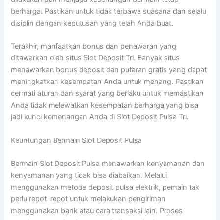
berharga. Pastikan untuk tidak terbawa suasana dan selalu
disiplin dengan keputusan yang telah Anda buat.
Terakhir, manfaatkan bonus dan penawaran yang
ditawarkan oleh situs Slot Deposit Tri. Banyak situs
menawarkan bonus deposit dan putaran gratis yang dapat
meningkatkan kesempatan Anda untuk menang. Pastikan
cermati aturan dan syarat yang berlaku untuk memastikan
Anda tidak melewatkan kesempatan berharga yang bisa
jadi kunci kemenangan Anda di Slot Deposit Pulsa Tri.
Keuntungan Bermain Slot Deposit Pulsa
Bermain Slot Deposit Pulsa menawarkan kenyamanan dan
kenyamanan yang tidak bisa diabaikan. Melalui
menggunakan metode deposit pulsa elektrik, pemain tak
perlu repot-repot untuk melakukan pengiriman
menggunakan bank atau cara transaksi lain. Proses