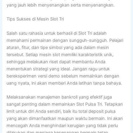
yang jauh lebih menyenangkan serta menyenangkan.
Tips Sukses di Mesin Slot Tri
Salah satu rahasia untuk berhasil di Slot Tri adalah
memahami permainan dengan sungguh-sungguh. Pelajari
aturan, fitur, dan tipe simbol yang ada dalam mesin
tersebut. Setiap mesin slot memiliki karakteristik unik,
sehingga melakukan riset dapat membantu Anda
menentukan strategi yang ideal. Jangan ragu untuk
bereksperimen versi demo sebelum memainkan dengan
uang nyata, ini akan memberi Anda latihan tanpa bahaya.
Melaksanakan manajemen bankroll yang efektif juga
sangat penting dalam memainkan Slot Pulsa Tri. Tetapkan
limit untuk diri Anda sendiri, baik itu total deposit pulsa
yang akan dimanfaatkan maupun waktu bermain. Ini akan
mencegah Anda menghindari kerugian yang tidak perlu
dilakukan dan menjaga kesenangan bermain tetap