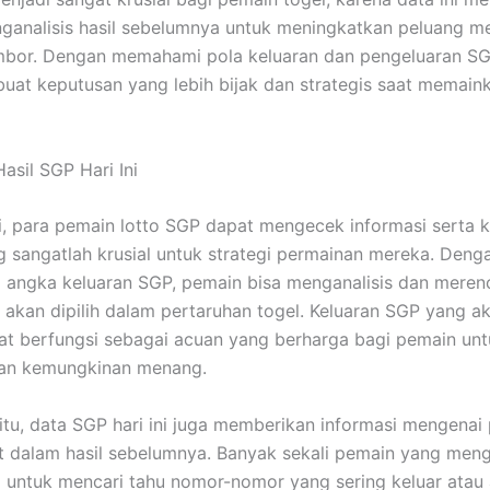
analisis hasil sebelumnya untuk meningkatkan peluang m
mbor. Dengan memahami pola keluaran dan pengeluaran SG
at keputusan yang lebih bijak dan strategis saat memaink
asil SGP Hari Ini
ni, para pemain lotto SGP dapat mengecek informasi serta 
g sangatlah krusial untuk strategi permainan mereka. Deng
 angka keluaran SGP, pemain bisa menganalisis dan mere
akan dipilih dalam pertaruhan togel. Keluaran SGP yang a
at berfungsi sebagai acuan yang berharga bagi pemain unt
an kemungkinan menang.
itu, data SGP hari ini juga memberikan informasi mengenai
at dalam hasil sebelumnya. Banyak sekali pemain yang me
ni untuk mencari tahu nomor-nomor yang sering keluar atau