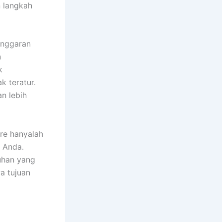
 langkah
anggaran
n
k
k teratur.
n lebih
re hanyalah
n Anda.
uhan yang
a tujuan