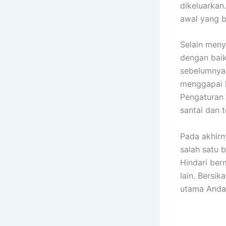
dikeluarka
awal yang b
Selain meny
dengan baik
sebelumnya 
menggapai k
Pengaturan
santai dan t
Pada akhirn
salah satu 
Hindari ber
lain. Bersi
utama Anda