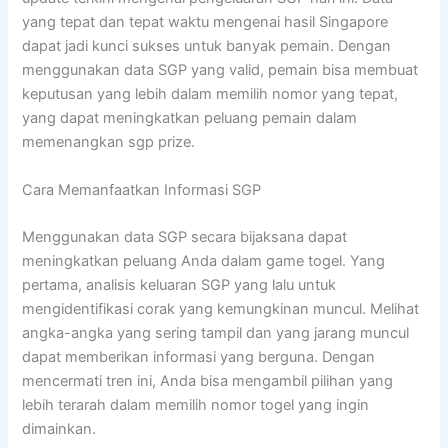
yang tepat dan tepat waktu mengenai hasil Singapore
dapat jadi kunci sukses untuk banyak pemain. Dengan
menggunakan data SGP yang valid, pemain bisa membuat
keputusan yang lebih dalam memilih nomor yang tepat,
yang dapat meningkatkan peluang pemain dalam
memenangkan sgp prize.
Cara Memanfaatkan Informasi SGP
Menggunakan data SGP secara bijaksana dapat
meningkatkan peluang Anda dalam game togel. Yang
pertama, analisis keluaran SGP yang lalu untuk
mengidentifikasi corak yang kemungkinan muncul. Melihat
angka-angka yang sering tampil dan yang jarang muncul
dapat memberikan informasi yang berguna. Dengan
mencermati tren ini, Anda bisa mengambil pilihan yang
lebih terarah dalam memilih nomor togel yang ingin
dimainkan.