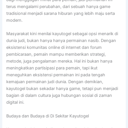
terus mengalami perubahan, dari sebuah hanya game
tradisional menjadi sarana hiburan yang lebih maju serta
modern.
Masyarakat kini menilai kayutogel sebagai opsi menarik di
dunia judi, bukan hanya hanya permainan nasib. Dengan
eksistensi komunitas online di internet dan forum
pembicaraan, pemain mampu memberikan strategi,
metode, juga pengalaman mereka. Hal ini bukan hanya
meningkatkan partisipasi para pemain, tapi ikut
meneguhkan eksistensi permainan ini pada tengah
kemajuan permainan judi dunia. Dengan demikian,
kayutogel bukan sekadar hanya game, tetapi pun menjadi
bagian di dalam cultura juga hubungan sosial di zaman
digital ini.
Budaya dan Budaya di Di Sekitar Kayutogel