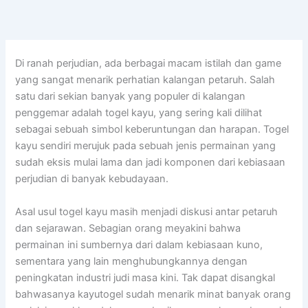
Skip
to
content
Di ranah perjudian, ada berbagai macam istilah dan game
yang sangat menarik perhatian kalangan petaruh. Salah
satu dari sekian banyak yang populer di kalangan
penggemar adalah togel kayu, yang sering kali dilihat
sebagai sebuah simbol keberuntungan dan harapan. Togel
kayu sendiri merujuk pada sebuah jenis permainan yang
sudah eksis mulai lama dan jadi komponen dari kebiasaan
perjudian di banyak kebudayaan.
Asal usul togel kayu masih menjadi diskusi antar petaruh
dan sejarawan. Sebagian orang meyakini bahwa
permainan ini sumbernya dari dalam kebiasaan kuno,
sementara yang lain menghubungkannya dengan
peningkatan industri judi masa kini. Tak dapat disangkal
bahwasanya kayutogel sudah menarik minat banyak orang