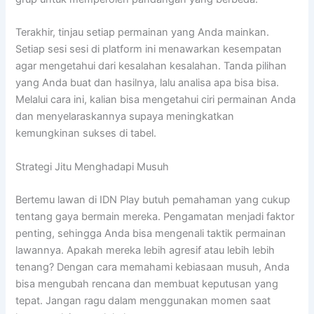
Terakhir, tinjau setiap permainan yang Anda mainkan.
Setiap sesi sesi di platform ini menawarkan kesempatan
agar mengetahui dari kesalahan kesalahan. Tanda pilihan
yang Anda buat dan hasilnya, lalu analisa apa bisa bisa.
Melalui cara ini, kalian bisa mengetahui ciri permainan Anda
dan menyelaraskannya supaya meningkatkan
kemungkinan sukses di tabel.
Strategi Jitu Menghadapi Musuh
Bertemu lawan di IDN Play butuh pemahaman yang cukup
tentang gaya bermain mereka. Pengamatan menjadi faktor
penting, sehingga Anda bisa mengenali taktik permainan
lawannya. Apakah mereka lebih agresif atau lebih lebih
tenang? Dengan cara memahami kebiasaan musuh, Anda
bisa mengubah rencana dan membuat keputusan yang
tepat. Jangan ragu dalam menggunakan momen saat