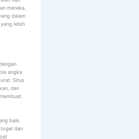
tan mereka.
 yang dalam
yang lebih
 dengan
pola angka
urat. Situs
kan, dan
n membuat
ang baik.
 togel dan
pat