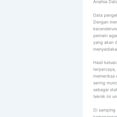
Analisa Dat
Data pengel
Dengan memp
kecenderung
pemain agar
yang akan d
menyediakan
Hasil kelua
terpercaya,
memeriksa d
sering munc
sebagai sta
teknik ini 
Di samping 
kemenangan.