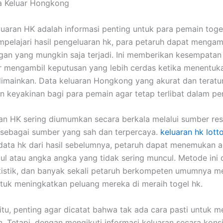
a Keluar Hongkong
uaran HK adalah informasi penting untuk para pemain toge
elajari hasil pengeluaran hk, para petaruh dapat mengam
an yang mungkin saja terjadi. Ini memberikan kesempatan
 mengambil keputusan yang lebih cerdas ketika menentuk
imainkan. Data keluaran Hongkong yang akurat dan teratur
 keyakinan bagi para pemain agar tetap terlibat dalam pe
ran HK sering diumumkan secara berkala melalui sumber re
 sebagai sumber yang sah dan terpercaya.
keluaran hk lott
ata hk dari hasil sebelumnya, petaruh dapat menemukan 
ul atau angka angka yang tidak sering muncul. Metode ini 
tistik, dan banyak sekali petaruh berkompeten umumnya 
untuk meningkatkan peluang mereka di meraih togel hk.
itu, penting agar dicatat bahwa tak ada cara pasti untuk m
 Tetapi, dengan mengikuti informasi keluaran secara kons