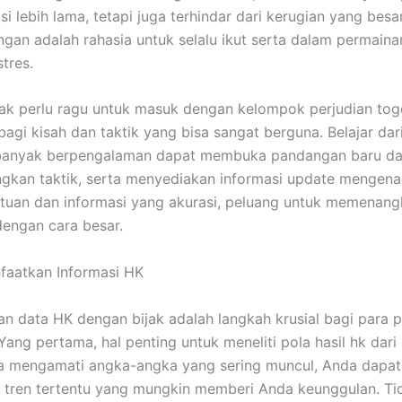
si lebih lama, tetapi juga terhindar dari kerugian yang besar
gan adalah rahasia untuk selalu ikut serta dalam permaina
tres.
idak perlu ragu untuk masuk dengan kelompok perjudian tog
bagi kisah dan taktik yang bisa sangat berguna. Belajar da
 banyak berpengalaman dapat membuka pandangan baru d
an taktik, serta menyediakan informasi update mengenai 
tuan dan informasi yang akurasi, peluang untuk memenang
engan cara besar.
faatkan Informasi HK
 data HK dengan bijak adalah langkah krusial bagi para 
ang pertama, hal penting untuk meneliti pola hasil hk dari 
a mengamati angka-angka yang sering muncul, Anda dapat
tren tertentu yang mungkin memberi Anda keunggulan. Ti