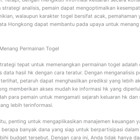
strategi analisis, pemain dapat mengoptimalkan kesempa
kian, walaupun karakter togel bersifat acak, pemahaman
ata Hongkong dapat membantu pada upaya untuk menang 
 Menang Permainan Togel
strategi tepat untuk memenangkan permainan togel adalah
s data hasil hk dengan cara teratur. Dengan menganalisis 
terlihat, petaruh dapat menghasilkan prediksi yang lebih ak
ng memberikan akses mudah ke informasi hk yang diperlu
h para pemain untuk mengamati sejarah keluaran hk da
ang lebih terinformasi.
itu, penting untuk mengaplikasikan manajemen keuangan y
 berapa banyak dana yang siap untuk berpartisipasi dalam
bihi budget tersebut. Dengan cara ini, Anda tidak hanya da