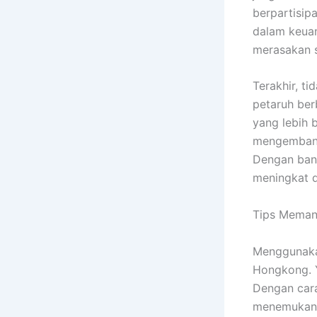
berpartisipa
dalam keuan
merasakan s
Terakhir, t
petaruh ber
yang lebih
mengembangk
Dengan ban
meningkat d
Tips Meman
Menggunakan
Hongkong. Y
Dengan car
menemukan 