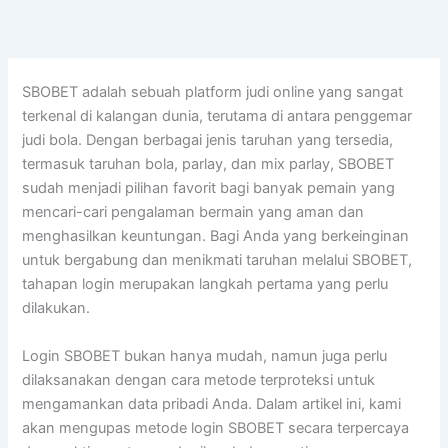
Skip
to
content
SBOBET adalah sebuah platform judi online yang sangat
terkenal di kalangan dunia, terutama di antara penggemar
judi bola. Dengan berbagai jenis taruhan yang tersedia,
termasuk taruhan bola, parlay, dan mix parlay, SBOBET
sudah menjadi pilihan favorit bagi banyak pemain yang
mencari-cari pengalaman bermain yang aman dan
menghasilkan keuntungan. Bagi Anda yang berkeinginan
untuk bergabung dan menikmati taruhan melalui SBOBET,
tahapan login merupakan langkah pertama yang perlu
dilakukan.
Login SBOBET bukan hanya mudah, namun juga perlu
dilaksanakan dengan cara metode terproteksi untuk
mengamankan data pribadi Anda. Dalam artikel ini, kami
akan mengupas metode login SBOBET secara terpercaya