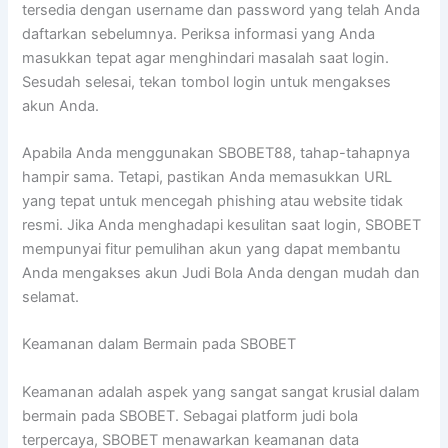
tersedia dengan username dan password yang telah Anda
daftarkan sebelumnya. Periksa informasi yang Anda
masukkan tepat agar menghindari masalah saat login.
Sesudah selesai, tekan tombol login untuk mengakses
akun Anda.
Apabila Anda menggunakan SBOBET88, tahap-tahapnya
hampir sama. Tetapi, pastikan Anda memasukkan URL
yang tepat untuk mencegah phishing atau website tidak
resmi. Jika Anda menghadapi kesulitan saat login, SBOBET
mempunyai fitur pemulihan akun yang dapat membantu
Anda mengakses akun Judi Bola Anda dengan mudah dan
selamat.
Keamanan dalam Bermain pada SBOBET
Keamanan adalah aspek yang sangat sangat krusial dalam
bermain pada SBOBET. Sebagai platform judi bola
terpercaya, SBOBET menawarkan keamanan data