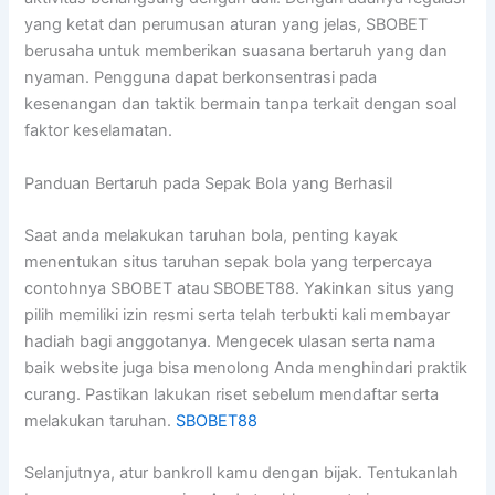
yang ketat dan perumusan aturan yang jelas, SBOBET
berusaha untuk memberikan suasana bertaruh yang dan
nyaman. Pengguna dapat berkonsentrasi pada
kesenangan dan taktik bermain tanpa terkait dengan soal
faktor keselamatan.
Panduan Bertaruh pada Sepak Bola yang Berhasil
Saat anda melakukan taruhan bola, penting kayak
menentukan situs taruhan sepak bola yang terpercaya
contohnya SBOBET atau SBOBET88. Yakinkan situs yang
pilih memiliki izin resmi serta telah terbukti kali membayar
hadiah bagi anggotanya. Mengecek ulasan serta nama
baik website juga bisa menolong Anda menghindari praktik
curang. Pastikan lakukan riset sebelum mendaftar serta
melakukan taruhan.
SBOBET88
Selanjutnya, atur bankroll kamu dengan bijak. Tentukanlah