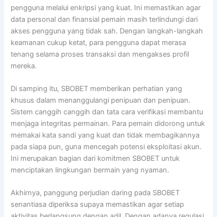
pengguna melalui enkripsi yang kuat. Ini memastikan agar
data personal dan finansial pemain masih terlindungi dari
akses pengguna yang tidak sah. Dengan langkah-langkah
keamanan cukup ketat, para pengguna dapat merasa
tenang selama proses transaksi dan mengakses profil
mereka.
Di samping itu, SBOBET memberikan perhatian yang
khusus dalam menanggulangi penipuan dan penipuan.
Sistem canggih canggih dan tata cara verifikasi membantu
menjaga integritas permainan. Para pemain didorong untuk
memakai kata sandi yang kuat dan tidak membagikannya
pada siapa pun, guna mencegah potensi eksploitasi akun.
Ini merupakan bagian dari komitmen SBOBET untuk
menciptakan lingkungan bermain yang nyaman.
Akhirnya, panggung perjudian daring pada SBOBET
senantiasa diperiksa supaya memastikan agar setiap
aktivitas berlangsung dengan adil. Dengan adanya regulasi