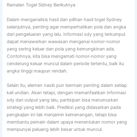
Ramalan Togel Sidney Berikutnya
Dalam menganalisis hasil dan pilihan hasil togel Sydney
selanjutnya, penting agar memperhatikan pola dan angka
dari pengeluaran yang lalu. Informasi sdy yang terkumpul
dapat menawarkan wawasan mengenai nomor-nomor
yang sering keluar dan pola yang kemungkinan ada.
Contohnya, kita bisa mengamati nomor-nomor yang
cenderung keluar muncul dalam periode tertentu, baik itu
angka tinggi maupun rendah.
Selain itu, elemen nasib pun bermain penting dalam setiap
kali undian. Akan tetapi, dengan memanfaatkan informasi
sdy dari output yang lalu, partisipan bisa merumuskan
strategi yang lebih baik. Prediksi yang didasarkan pada
pengkajian ini tak menjamin kemenangan, tetapi bisa
membantu pemain dalam upaya menentukan nomor yang
mempunyai peluang lebih besar untuk muncul.