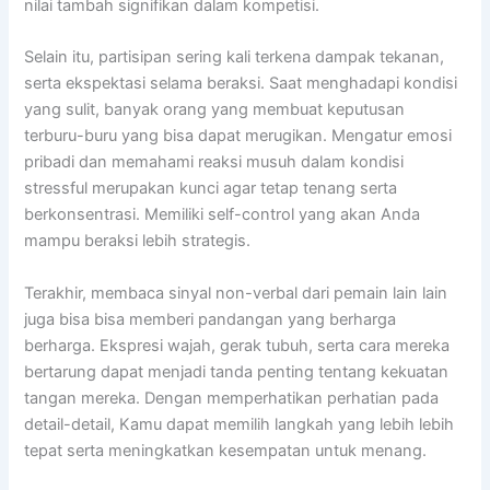
nilai tambah signifikan dalam kompetisi.
Selain itu, partisipan sering kali terkena dampak tekanan,
serta ekspektasi selama beraksi. Saat menghadapi kondisi
yang sulit, banyak orang yang membuat keputusan
terburu-buru yang bisa dapat merugikan. Mengatur emosi
pribadi dan memahami reaksi musuh dalam kondisi
stressful merupakan kunci agar tetap tenang serta
berkonsentrasi. Memiliki self-control yang akan Anda
mampu beraksi lebih strategis.
Terakhir, membaca sinyal non-verbal dari pemain lain lain
juga bisa bisa memberi pandangan yang berharga
berharga. Ekspresi wajah, gerak tubuh, serta cara mereka
bertarung dapat menjadi tanda penting tentang kekuatan
tangan mereka. Dengan memperhatikan perhatian pada
detail-detail, Kamu dapat memilih langkah yang lebih lebih
tepat serta meningkatkan kesempatan untuk menang.