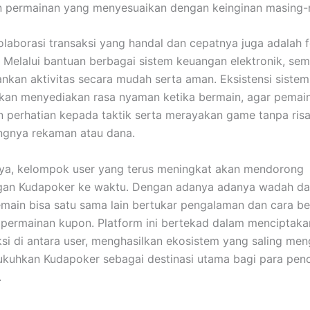
n permainan yang menyesuaikan dengan keinginan masing-m
 kolaborasi transaksi yang handal dan cepatnya juga adalah 
i. Melalui bantuan berbagai sistem keuangan elektronik, se
ankan aktivitas secara mudah serta aman. Eksistensi sist
akan menyediakan rasa nyaman ketika bermain, agar pema
perhatian kepada taktik serta merayakan game tanpa ris
ngnya rekaman atau dana.
nya, kelompok user yang terus meningkat akan mendorong
an Kudapoker ke waktu. Dengan adanya adanya wadah da
pemain bisa satu sama lain bertukar pengalaman dan cara b
permainan kupon. Platform ini bertekad dalam menciptaka
ksi di antara user, menghasilkan ekosistem yang saling me
kuhkan Kudapoker sebagai destinasi utama bagi para pen
.