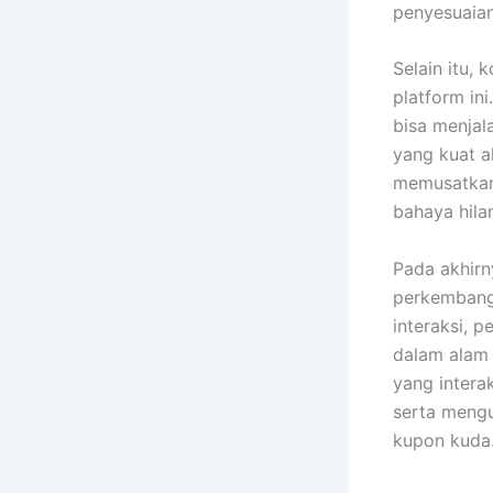
penyesuaia
Selain itu,
platform in
bisa menjal
yang kuat 
memusatkan 
bahaya hila
Pada akhir
perkembang
interaksi, 
dalam alam 
yang intera
serta mengu
kupon kuda