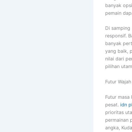
banyak opsi
pemain dap
Di samping 
responsif.
banyak pert
yang baik, 
nilai dari 
pilihan uta
Futur Wajah
Futur masa 
pesat.
idn p
prioritas u
permainan p
angka, Kud