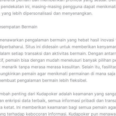
 pendekatan ini, masing-masing pengguna dapat menikmat
yang lebih dipersonalisasi dan menyenangkan.
Kesempatan Bermain
enawarkan pengalaman bermain yang hebat hasil inovasi 
diperbaharui. Situs ini didesain untuk memberikan kenyama
alam setiap transaksi dan aktivitas bermain. Dengan anta
itif, pemain bisa dengan mudah menelusuri banyak pilihan 
menarik tanpa merasa merasa kesulitan. Selain itu, fasilita
ungkinkan pemain agar menikmati permainan di mana saja
membuat pengalaman bermain lebih fleksibel.
tambah penting dari Kudapoker adalah keamanan yang sanga
 enkripsi data terbaik, semua informasi pribadi dan trans
ra ketat. Ini memberikan keamanan bagi semua pemain aga
ang terhadap kebocoran informasi. Kudapoker pun menawa