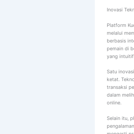
Inovasi Tek
Platform K
melalui me
berbasis in
pemain di b
yang intuit
Satu inovas
ketat. Tekn
transaksi p
dalam melih
online.
Selain itu,
pengalaman 
mengerti pr