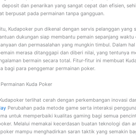
 deposit dan penarikan yang sangat cepat dan efisien, seh
at berpusat pada permainan tanpa gangguan.
itu, Kudapoker pun dikenal dengan servis pelanggan yang 
 Bantuan dukungan siap membantu pemain sepanjang waktu
anyaan dan permasalahan yang mungkin timbul. Dalam hal
pemain merasa ditanggapi dan diberi nilai, yang tentunya
pengalaman bermain secara total. Fitur-fitur ini membuat Ku
ma bagi para penggemar permainan poker.
 Permainan Kuda Poker
Kudapoker terlihat cerah dengan perkembangan inovasi da
lay
Perubahan pada metode game serta interaksi pengguna
tama untuk memperbaiki kualitas gaming bagi semua pencin
oker. Melalui memakai kecerdasan buatan teknologi dan an
apoker mampu menghadirkan saran taktik yang semakin ba