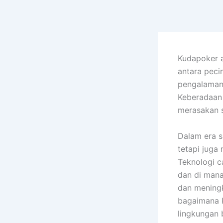
Skip
to
content
Kudapoker a
antara peci
pengalaman
Keberadaan 
merasakan s
Dalam era s
tetapi jug
Teknologi 
dan di mana
dan meningk
bagaimana 
lingkungan 