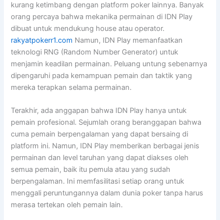
kurang ketimbang dengan platform poker lainnya. Banyak
orang percaya bahwa mekanika permainan di IDN Play
dibuat untuk mendukung house atau operator.
rakyatpokerr1.com
Namun, IDN Play memanfaatkan
teknologi RNG (Random Number Generator) untuk
menjamin keadilan permainan. Peluang untung sebenarnya
dipengaruhi pada kemampuan pemain dan taktik yang
mereka terapkan selama permainan.
Terakhir, ada anggapan bahwa IDN Play hanya untuk
pemain profesional. Sejumlah orang beranggapan bahwa
cuma pemain berpengalaman yang dapat bersaing di
platform ini. Namun, IDN Play memberikan berbagai jenis
permainan dan level taruhan yang dapat diakses oleh
semua pemain, baik itu pemula atau yang sudah
berpengalaman. Ini memfasilitasi setiap orang untuk
menggali peruntungannya dalam dunia poker tanpa harus
merasa tertekan oleh pemain lain.