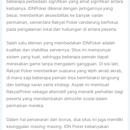
beberapa perbedaan signifikan yang amat signifikan antara
keduanya. IDNPoker dikenal dengan jaringannya yang
besar, memberikan aksesibilitas ke banyak varian
permainan, sementara Rakyat Poker cenderung berfokus
pada pengalaman lokal dan hubungan di antara peserta.
Salah satu elemen yang membedakan IDNPoker adalah
kualitas dan stabilitas servernya. Situs ini mempunyai
sistem yang kuat, sehingga beberapa pemain dapat
merasakan game tanpa mengalami gangguan. Di sisi lain,
Rakyat Poker memberikan suasana yang lebih akrab akrab,
di mana saja beberapa pemain bisa berinteraksi langsung
dan berbagi saran serta strategi. Aspek ini membuat
RakyatPoker sebagai alternatif yang menarik perhatian bagi
peserta yang mendambakan atmosfer sosial dalam
permainan mereka.
Dalam hal penawaran dan bonus, dua situs ini juga memiliki
keunggulan masing-masing. IDN Poker kebanyakan