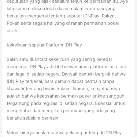
keputusan yang bijak sebelum terjun ke permainan itu. Ayo
kita semua telusuri lebih dalam dalam informasi yang
berkaitan mengenai tentang seputar IDNPlay, Rakyat-
Poker, serta segala hal yang di ranah permainan poker
inilah.
Kekeliruan seputar Platform IDN Play
Salah satu di antara kekeliruan yang sering beredar
mengenai IDN Play adalah bahwasanya platform ini resmi
dan legal di setiap negara. Banyak pemain berpikir bahwa
IDN Play terkenal, para pemain dapat bermain tanpa
khawatir tentang bisnis hukum. Namun, kenyataannya
adalah bahwa keabsahan bermain poker online sungguh
tergantung pada regulasi di setiap negara. Esensial untuk
mengetahui dan mengikuti peraturan yang ada yang
berlaku sebelum bermain.
Mitos lainnya adalah bahwa peluang untung di IDN Play