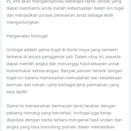
ini, kita akan mengeksplorasi beberapa taktik cerdas yang
dapat membantu anda meraih keberhasilan dalam ion togel
dan menjadikan proses permainan anda sebagai lebih
menguntungkan.
Pengenalan Iontogel
Iontogel adalah game togel di dunia maya yang semakin
terkenal di antara penggemar judi. Dalam situs ini, peserta
dapat memilih angka dan menunggu hasil keluaran untuk
menentukan kemenangan. Banyak pemain tertarik dengan
togel ion karena menawarkan kemudahan dan keselesaan
bermain dari rumah, serta berbagai jenis permainan yang
bisa dipilih.
Game ini menawarkan bermacam jenis taruhan dengan
peluang menang yang bervariasi. Iontogel juga kerap
diupdate dengan berita terbaru mengenai hasil undian dan
angka yang bisa menolong pemain dalam memastikan