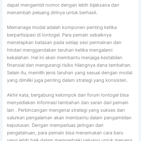
dapat mengambil nomor dengan lebih bijaksana dan
menambah peluang dirinya untuk berhasil.
Memanage modal adalah komponen penting ketika
berpartisipasi di Iontogel. Para pemain sebaiknya
menetapkan batasan pada setiap sesi permainan dan
hindari menggandakan taruhan ketika mengalami
kekalahan. Hal ini akan membantu menjaga kestabilan
finansial dan mengurangi risiko hilangnya dana tambahan.
Selain itu, memilih jenis taruhan yang sesuai dengan modal
yang dimiliki juga penting dalam strategi yang konsisten.
Akhir kata, bergabung kelompok dan forum Iontogel bisa
menyediakan informasi tambahan dan saran dari pemain
lain . Perbincangan mengenai strategi yang sukses dan
salurkan pengalaman akan membantu dalam pengambilan
keputusan. Dengan memperluas jaringan dan
pengetahuan, para pemain bisa menemukan cara baru
yang lebih baik dalam memperbaiki peluang untuk menang