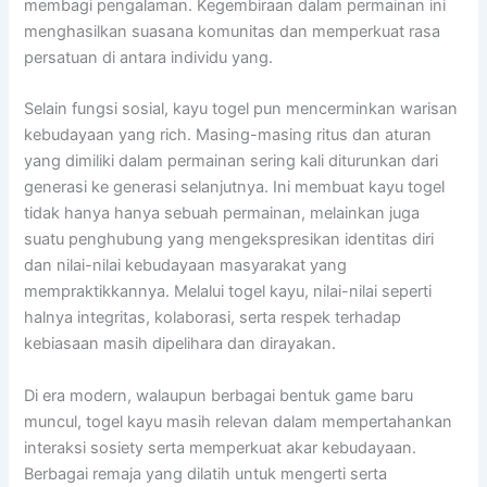
membagi pengalaman. Kegembiraan dalam permainan ini
menghasilkan suasana komunitas dan memperkuat rasa
persatuan di antara individu yang.
Selain fungsi sosial, kayu togel pun mencerminkan warisan
kebudayaan yang rich. Masing-masing ritus dan aturan
yang dimiliki dalam permainan sering kali diturunkan dari
generasi ke generasi selanjutnya. Ini membuat kayu togel
tidak hanya hanya sebuah permainan, melainkan juga
suatu penghubung yang mengekspresikan identitas diri
dan nilai-nilai kebudayaan masyarakat yang
mempraktikkannya. Melalui togel kayu, nilai-nilai seperti
halnya integritas, kolaborasi, serta respek terhadap
kebiasaan masih dipelihara dan dirayakan.
Di era modern, walaupun berbagai bentuk game baru
muncul, togel kayu masih relevan dalam mempertahankan
interaksi sosiety serta memperkuat akar kebudayaan.
Berbagai remaja yang dilatih untuk mengerti serta