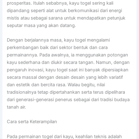
prosperitas. Itulah sebabnya, kayu togel sering kali
dipandang seperti alat untuk berkomunikasi dari energi
mistis atau sebagai sarana untuk mendapatkan petunjuk
seputar masa yang akan datang.
Dengan berjalannya masa, kayu togel mengalami
perkembangan baik dari sektor bentuk dan cara
permainannya. Pada awalnya, ia menggunakan potongan
kayu sederhana dan diukir secara tangan. Namun, dengan
pengaruh inovasi, kayu togel saat ini banyak dipersiapkan
secara massal dengan desain desain yang lebih variatif
dan estetik dan bercita rasa. Walau begitu, nilai
tradisionalnya tetap dipertahankan serta terus dipelihara
dari generasi-generasi penerus sebagai dari tradisi budaya
tanah air.
Cara serta Keterampilan
Pada permainan togel dari kayu, keahlian teknis adalah