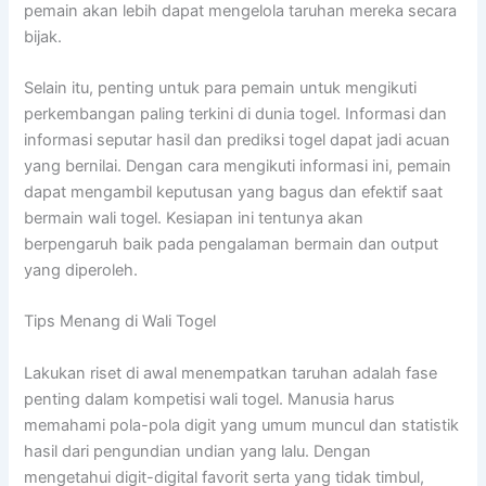
pemain akan lebih dapat mengelola taruhan mereka secara
bijak.
Selain itu, penting untuk para pemain untuk mengikuti
perkembangan paling terkini di dunia togel. Informasi dan
informasi seputar hasil dan prediksi togel dapat jadi acuan
yang bernilai. Dengan cara mengikuti informasi ini, pemain
dapat mengambil keputusan yang bagus dan efektif saat
bermain wali togel. Kesiapan ini tentunya akan
berpengaruh baik pada pengalaman bermain dan output
yang diperoleh.
Tips Menang di Wali Togel
Lakukan riset di awal menempatkan taruhan adalah fase
penting dalam kompetisi wali togel. Manusia harus
memahami pola-pola digit yang umum muncul dan statistik
hasil dari pengundian undian yang lalu. Dengan
mengetahui digit-digital favorit serta yang tidak timbul,