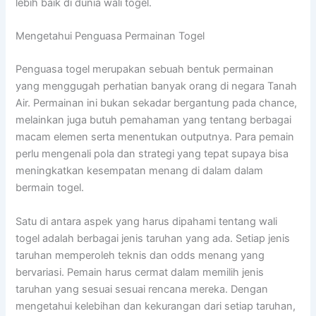
lebih baik di dunia wali togel.
Mengetahui Penguasa Permainan Togel
Penguasa togel merupakan sebuah bentuk permainan
yang menggugah perhatian banyak orang di negara Tanah
Air. Permainan ini bukan sekadar bergantung pada chance,
melainkan juga butuh pemahaman yang tentang berbagai
macam elemen serta menentukan outputnya. Para pemain
perlu mengenali pola dan strategi yang tepat supaya bisa
meningkatkan kesempatan menang di dalam dalam
bermain togel.
Satu di antara aspek yang harus dipahami tentang wali
togel adalah berbagai jenis taruhan yang ada. Setiap jenis
taruhan memperoleh teknis dan odds menang yang
bervariasi. Pemain harus cermat dalam memilih jenis
taruhan yang sesuai sesuai rencana mereka. Dengan
mengetahui kelebihan dan kekurangan dari setiap taruhan,