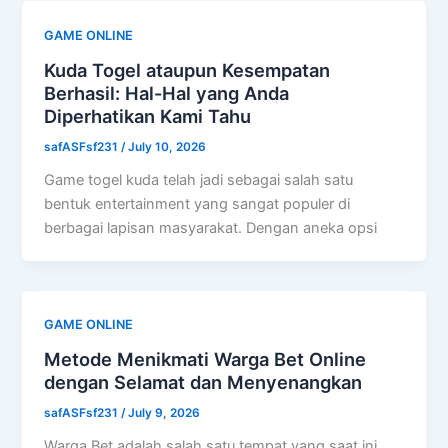
GAME ONLINE
Kuda Togel ataupun Kesempatan
Berhasil: Hal-Hal yang Anda
Diperhatikan Kami Tahu
safASFsf231
/
July 10, 2026
Game togel kuda telah jadi sebagai salah satu
bentuk entertainment yang sangat populer di
berbagai lapisan masyarakat. Dengan aneka opsi
GAME ONLINE
Metode Menikmati Warga Bet Online
dengan Selamat dan Menyenangkan
safASFsf231
/
July 9, 2026
Warga Bet adalah salah satu tempat yang saat ini