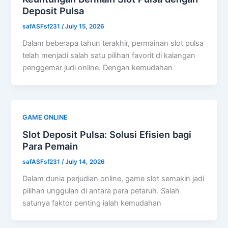
Deposit Pulsa
safASFsf231
/
July 15, 2026
Dalam beberapa tahun terakhir, permainan slot pulsa
telah menjadi salah satu pilihan favorit di kalangan
penggemar judi online. Dengan kemudahan
GAME ONLINE
Slot Deposit Pulsa: Solusi Efisien bagi
Para Pemain
safASFsf231
/
July 14, 2026
Dalam dunia perjudian online, game slot semakin jadi
pilihan unggulan di antara para petaruh. Salah
satunya faktor penting ialah kemudahan