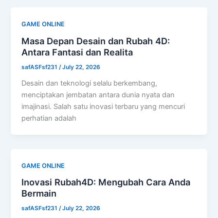
GAME ONLINE
Masa Depan Desain dan Rubah 4D:
Antara Fantasi dan Realita
safASFsf231
/
July 22, 2026
Desain dan teknologi selalu berkembang,
menciptakan jembatan antara dunia nyata dan
imajinasi. Salah satu inovasi terbaru yang mencuri
perhatian adalah
GAME ONLINE
Inovasi Rubah4D: Mengubah Cara Anda
Bermain
safASFsf231
/
July 22, 2026