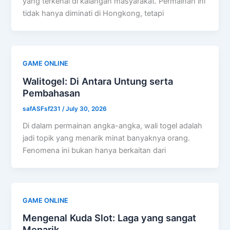
yang terkenal di kalangan masyarakat. Permainan ini
tidak hanya diminati di Hongkong, tetapi
GAME ONLINE
Walitogel: Di Antara Untung serta
Pembahasan
safASFsf231
/
July 30, 2026
Di dalam permainan angka-angka, wali togel adalah
jadi topik yang menarik minat banyaknya orang.
Fenomena ini bukan hanya berkaitan dari
GAME ONLINE
Mengenal Kuda Slot: Laga yang sangat
Menarik