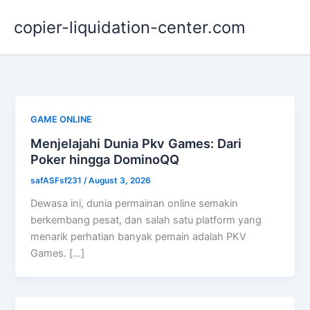
Skip
copier-liquidation-center.com
to
content
GAME ONLINE
Menjelajahi Dunia Pkv Games: Dari
Poker hingga DominoQQ
safASFsf231
/
August 3, 2026
Dewasa ini, dunia permainan online semakin
berkembang pesat, dan salah satu platform yang
menarik perhatian banyak pemain adalah PKV
Games. […]