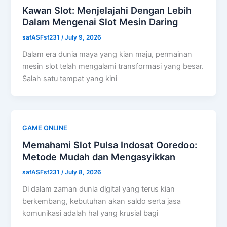
Kawan Slot: Menjelajahi Dengan Lebih
Dalam Mengenai Slot Mesin Daring
safASFsf231
/
July 9, 2026
Dalam era dunia maya yang kian maju, permainan
mesin slot telah mengalami transformasi yang besar.
Salah satu tempat yang kini
GAME ONLINE
Memahami Slot Pulsa Indosat Ooredoo:
Metode Mudah dan Mengasyikkan
safASFsf231
/
July 8, 2026
Di dalam zaman dunia digital yang terus kian
berkembang, kebutuhan akan saldo serta jasa
komunikasi adalah hal yang krusial bagi