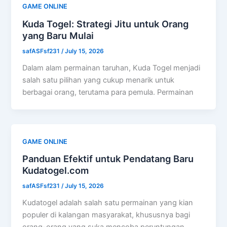
GAME ONLINE
Kuda Togel: Strategi Jitu untuk Orang
yang Baru Mulai
safASFsf231
/
July 15, 2026
Dalam alam permainan taruhan, Kuda Togel menjadi
salah satu pilihan yang cukup menarik untuk
berbagai orang, terutama para pemula. Permainan
GAME ONLINE
Panduan Efektif untuk Pendatang Baru
Kudatogel.com
safASFsf231
/
July 15, 2026
Kudatogel adalah salah satu permainan yang kian
populer di kalangan masyarakat, khususnya bagi