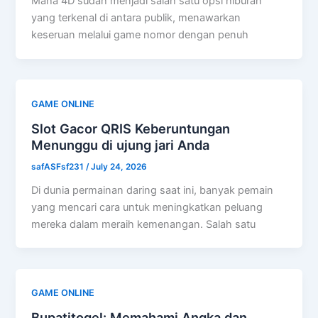
Maha 4D sudah menjadi salah satu opsi hiburan
yang terkenal di antara publik, menawarkan
keseruan melalui game nomor dengan penuh
GAME ONLINE
Slot Gacor QRIS Keberuntungan
Menunggu di ujung jari Anda
safASFsf231
/
July 24, 2026
Di dunia permainan daring saat ini, banyak pemain
yang mencari cara untuk meningkatkan peluang
mereka dalam meraih kemenangan. Salah satu
GAME ONLINE
Bupatitogel: Memahami Angka dan