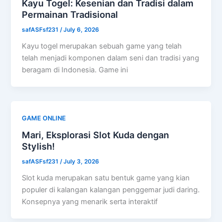
Kayu Togel: Kesenian dan Tradisi dalam
Permainan Tradisional
safASFsf231
/
July 6, 2026
Kayu togel merupakan sebuah game yang telah
telah menjadi komponen dalam seni dan tradisi yang
beragam di Indonesia. Game ini
GAME ONLINE
Mari, Eksplorasi Slot Kuda dengan
Stylish!
safASFsf231
/
July 3, 2026
Slot kuda merupakan satu bentuk game yang kian
populer di kalangan kalangan penggemar judi daring.
Konsepnya yang menarik serta interaktif