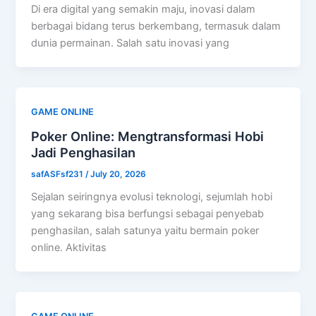
Di era digital yang semakin maju, inovasi dalam
berbagai bidang terus berkembang, termasuk dalam
dunia permainan. Salah satu inovasi yang
GAME ONLINE
Poker Online: Mengtransformasi Hobi
Jadi Penghasilan
safASFsf231
/
July 20, 2026
Sejalan seiringnya evolusi teknologi, sejumlah hobi
yang sekarang bisa berfungsi sebagai penyebab
penghasilan, salah satunya yaitu bermain poker
online. Aktivitas