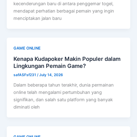
kecenderungan baru di antara penggemar togel,
mendapat perhatian berbagai pemain yang ingin
menciptakan jalan baru
GAME ONLINE
Kenapa Kudapoker Makin Populer dalam
Lingkungan Pemain Game?
safASFsf231
/
July 14, 2026
Dalam beberapa tahun terakhir, dunia permainan
online telah mengalami pertumbuhan yang
signifikan, dan salah satu platform yang banyak
diminati oleh
GAME ONLINE