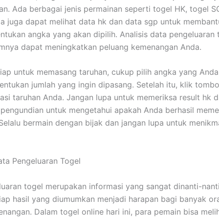
n. Ada berbagai jenis permainan seperti togel HK, togel S
da juga dapat melihat data hk dan data sgp untuk memban
tukan angka yang akan dipilih. Analisis data pengeluaran t
lumnya dapat meningkatkan peluang kemenangan Anda.
iap untuk memasang taruhan, cukup pilih angka yang Anda
entukan jumlah yang ingin dipasang. Setelah itu, klik tombo
si taruhan Anda. Jangan lupa untuk memeriksa result hk d
h pengundian untuk mengetahui apakah Anda berhasil mem
Selalu bermain dengan bijak dan jangan lupa untuk menikm
ata Pengeluaran Togel
luaran togel merupakan informasi yang sangat dinanti-nanti
iap hasil yang diumumkan menjadi harapan bagi banyak or
nangan. Dalam togel online hari ini, para pemain bisa melih