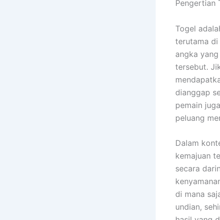
Pengertian 
Togel adala
terutama di
angka yang
tersebut. J
mendapatkan
dianggap s
pemain juga
peluang me
Dalam konte
kemajuan te
secara dari
kenyamanan 
di mana saj
undian, se
hasil yang d