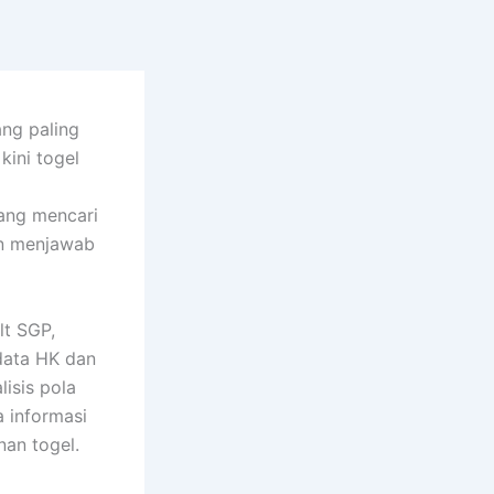
ang paling
kini togel
ang mencari
dan menjawab
lt SGP,
data HK dan
isis pola
 informasi
an togel.