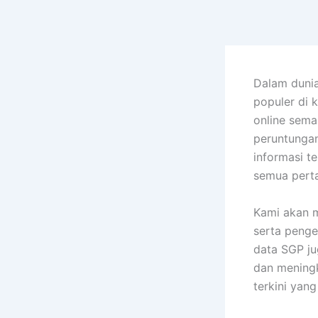
Skip
to
content
Dalam dunia
populer di 
online sema
peruntungan
informasi t
semua pertan
Kami akan m
serta penge
data SGP ju
dan meningk
terkini yan