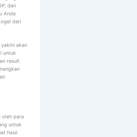
GP, dan
tu Anda
ogel dari
 yakini akan
l untuk
an result
enangkan
ati
 oleh para
ang untuk
at hasil