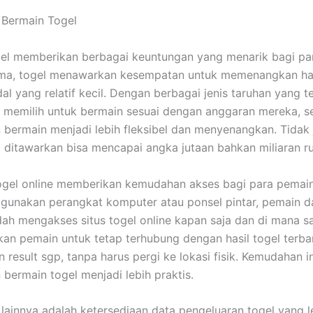
 Bermain Togel
el memberikan berbagai keuntungan yang menarik bagi pa
ma, togel menawarkan kesempatan untuk memenangkan ha
l yang relatif kecil. Dengan berbagai jenis taruhan yang te
 memilih untuk bermain sesuai dengan anggaran mereka, s
bermain menjadi lebih fleksibel dan menyenangkan. Tidak 
 ditawarkan bisa mencapai angka jutaan bahkan miliaran ru
 togel online memberikan kemudahan akses bagi para pemai
unakan perangkat komputer atau ponsel pintar, pemain d
h mengakses situs togel online kapan saja dan di mana saja
n pemain untuk tetap terhubung dengan hasil togel terbar
an result sgp, tanpa harus pergi ke lokasi fisik. Kemudahan 
bermain togel menjadi lebih praktis.
lainnya adalah ketersediaan data pengeluaran togel yang 