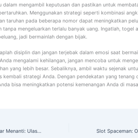
u dalam mengambil keputusan dan pastikan untuk membata
ertaruhkan. Menggunakan strategi seperti kombinasi angk
n taruhan pada beberapa nomor dapat meningkatkan pel
tanpa mengeluarkan terlalu banyak uang. Ingatlah, togel 
eluang, jadi bermainlah dengan bijak.
etaplah disiplin dan jangan terjebak dalam emosi saat bermai
a Anda mengalami kehilangan, jangan mencoba untuk menge
han yang lebih besar. Sebaliknya, ambil waktu sejenak unt
s kembali strategi Anda. Dengan pendekatan yang tenang 
 Anda bisa meningkatkan potensi kemenangan Anda di masa
Kemenangan Besar Menanti: Ulasan Slot Qilin PG Soft