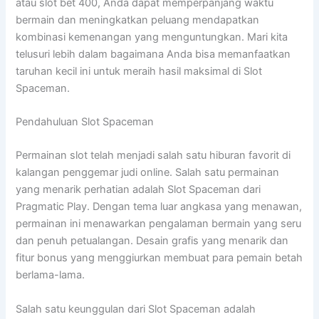
atau slot bet 400, Anda dapat memperpanjang waktu
bermain dan meningkatkan peluang mendapatkan
kombinasi kemenangan yang menguntungkan. Mari kita
telusuri lebih dalam bagaimana Anda bisa memanfaatkan
taruhan kecil ini untuk meraih hasil maksimal di Slot
Spaceman.
Pendahuluan Slot Spaceman
Permainan slot telah menjadi salah satu hiburan favorit di
kalangan penggemar judi online. Salah satu permainan
yang menarik perhatian adalah Slot Spaceman dari
Pragmatic Play. Dengan tema luar angkasa yang menawan,
permainan ini menawarkan pengalaman bermain yang seru
dan penuh petualangan. Desain grafis yang menarik dan
fitur bonus yang menggiurkan membuat para pemain betah
berlama-lama.
Salah satu keunggulan dari Slot Spaceman adalah