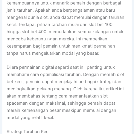
kemampuannya untuk menarik pemain dengan berbagai
jenis taruhan. Apakah anda berpengalaman atau baru
mengenal dunia slot, anda dapat memulai dengan taruhan
kecil. Terdapat pilihan taruhan mulai dari slot bet 100
hingga slot bet 400, memudahkan semua kalangan untuk
mencoba keberuntungan mereka. Ini memberikan
kesempatan bagi pemain untuk menikmati permainan
tanpa harus mengeluarkan modal yang besar.
Di era permainan digital seperti saat ini, penting untuk
memahami cara optimalisasi taruhan. Dengan memilih slot
bet kecil, pemain dapat menjelajahi berbagai strategi dan
meningkatkan peluang menang. Oleh karena itu, artikel ini
akan membahas tentang cara memanfaatkan slot
spaceman dengan maksimal, sehingga pemain dapat
meraih kemenangan besar meskipun memulai dengan
modal yang relatif kecil.
Strategi Taruhan Kecil