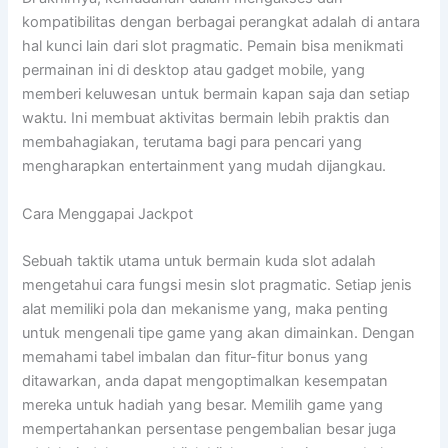
kompatibilitas dengan berbagai perangkat adalah di antara
hal kunci lain dari slot pragmatic. Pemain bisa menikmati
permainan ini di desktop atau gadget mobile, yang
memberi keluwesan untuk bermain kapan saja dan setiap
waktu. Ini membuat aktivitas bermain lebih praktis dan
membahagiakan, terutama bagi para pencari yang
mengharapkan entertainment yang mudah dijangkau.
Cara Menggapai Jackpot
Sebuah taktik utama untuk bermain kuda slot adalah
mengetahui cara fungsi mesin slot pragmatic. Setiap jenis
alat memiliki pola dan mekanisme yang, maka penting
untuk mengenali tipe game yang akan dimainkan. Dengan
memahami tabel imbalan dan fitur-fitur bonus yang
ditawarkan, anda dapat mengoptimalkan kesempatan
mereka untuk hadiah yang besar. Memilih game yang
mempertahankan persentase pengembalian besar juga