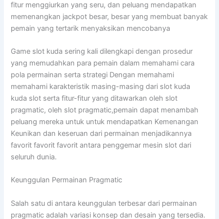
fitur menggiurkan yang seru, dan peluang mendapatkan
memenangkan jackpot besar, besar yang membuat banyak
pemain yang tertarik menyaksikan mencobanya
Game slot kuda sering kali dilengkapi dengan prosedur
yang memudahkan para pemain dalam memahami cara
pola permainan serta strategi Dengan memahami
memahami karakteristik masing-masing dari slot kuda
kuda slot serta fitur-fitur yang ditawarkan oleh slot
pragmatic, oleh slot pragmatic,pemain dapat menambah
peluang mereka untuk untuk mendapatkan Kemenangan
Keunikan dan keseruan dari permainan menjadikannya
favorit favorit favorit antara penggemar mesin slot dari
seluruh dunia.
Keunggulan Permainan Pragmatic
Salah satu di antara keunggulan terbesar dari permainan
pragmatic adalah variasi konsep dan desain yang tersedia.