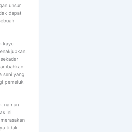
ngan unsur
dak dapat
sebuah
n kayu
enakjubkan.
 sekadar
menambahkan
a seni yang
gi pemeluk
n, namun
s ini
a merasakan
a tidak