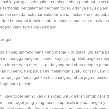
enai kayutogel, sebagaimana tahap-tahap pembuatan sert
a terhadap pengalaman bermain togel. Adanya kayu dalam
 bukan sekadar sekadar sekedar trend, melainkan merupak
i dari hubungan koneksi antara manusia manusia dan alam
embang yang terus berkembang.
yutogel
dalah sebuah fenomena yang menarik di dunia judi serta p
lah ini menggabungkan elemen kayut yang dihubungkan deng
dan lotere yang merujuk pada yang berkaitan dengan game
ian numerik. Perpaduan ini melahirkan suatu konsep yang 
 tetapi juga menyuguhkan kesenangan, tetapi juga menaw
 bagi para pecinta.
ni, kayutogel sering kali dianggap untuk istilah untuk cara 
mainan togel yang yang mencakup analisis pada angka ya
iki nilai tersendiri. Pecinta kayutogel mencoba untuk me