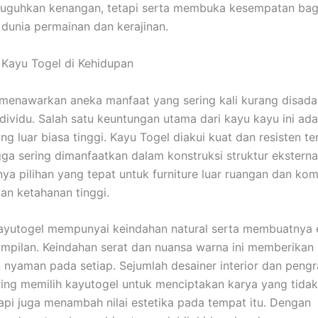
uguhkan kenangan, tetapi serta membuka kesempatan bagi
dunia permainan dan kerajinan.
Kayu Togel di Kehidupan
menawarkan aneka manfaat yang sering kali kurang disadar
dividu. Salah satu keuntungan utama dari kayu kayu ini ad
ng luar biasa tinggi. Kayu Togel diakui kuat dan resisten t
gga sering dimanfaatkan dalam konstruksi struktur eksternal
ya pilihan yang tepat untuk furniture luar ruangan dan k
an ketahanan tinggi.
 kayutogel mempunyai keindahan natural serta membuatnya 
mpilan. Keindahan serat dan nuansa warna ini memberikan
nyaman pada setiap. Sejumlah desainer interior dan pengr
ering memilih kayutogel untuk menciptakan karya yang tida
api juga menambah nilai estetika pada tempat itu. Dengan