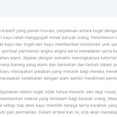
 kreatif yang penuh inovasi, perpaduan antara togel denga
h kayu telah menggugah minat banyak orang. Fenomenon in
el kayu dan togel dari kayu memberikan kombinasi unik ya
spiritual permainan angka-angka serta kemelekan serta k
bahan alami. Sejalan dengan semakin meningkatnya ketertar
rang-barang yang alami dan berkaitan dan terkait dalam 
l kayu merupakan jawaban yang menarik bagi mereka mere
merasakan kedekatan dengan alam sambil menikmati perma
igunakan dalam togel tidak hanya menarik dari segi visual,
 memberikan makna yang terdalam bagi banyak orang. Mas
a setiap tiap jenis kayu memiliki tenaga serta karakter yan
i pari permainan. Dalam artikel kali ini, kita akan menjela