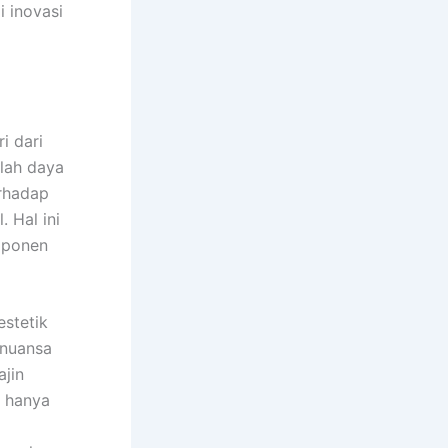
 inovasi
i dari
alah daya
erhadap
. Hal ini
omponen
estetik
 nuansa
ajin
k hanya