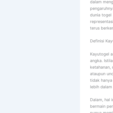
dalam meng
pengaruhny
dunia togel
representas
terus berk
Definisi Ka
Kayutogel a
angka. Isti
ketahanan, 
ataupun und
tidak hanya
lebih dalam
Dalam, hal i
bermain per
punya memil