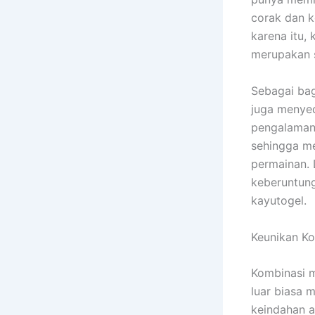
corak dan 
karena itu,
merupakan se
Sebagai bag
juga menyed
pengalaman d
sehingga m
permainan.
keberuntung
kayutogel.
Keunikan K
Kombinasi m
luar biasa 
keindahan 