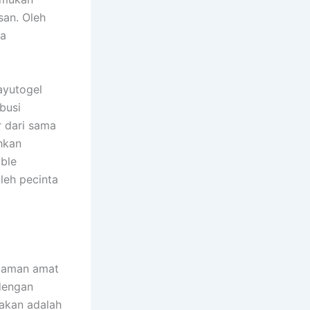
an. Oleh
ia
ayutogel
busi
r dari sama
hkan
ble
leh pecinta
alaman amat
 dengan
akan adalah