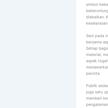
simbol kebe
keberuntun
diabaikan. 
keselarasan
Seni pada 
bersama as
Setiap bagi
material, m
aspek togel
menawarkan
pecinta.
Publik seda
juga satu u
memberi kes
pengalaman 