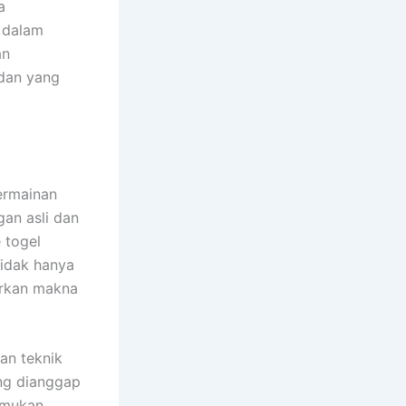
a
 dalam
an
 dan yang
ermainan
an asli dan
 togel
tidak hanya
arkan makna
dan teknik
ng dianggap
nemukan