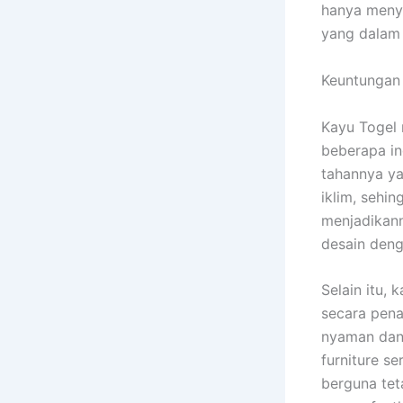
hanya meny
yang dalam 
Keuntungan 
Kayu Togel 
beberapa in
tahannya ya
iklim, sehin
menjadikann
desain deng
Selain itu,
secara pena
nyaman dan 
furniture s
berguna tet