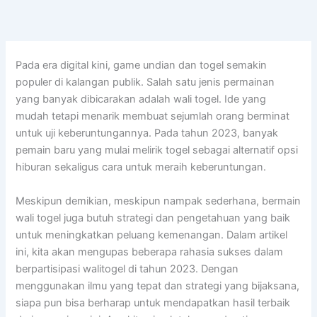
Skip
to
content
Pada era digital kini, game undian dan togel semakin
populer di kalangan publik. Salah satu jenis permainan
yang banyak dibicarakan adalah wali togel. Ide yang
mudah tetapi menarik membuat sejumlah orang berminat
untuk uji keberuntungannya. Pada tahun 2023, banyak
pemain baru yang mulai melirik togel sebagai alternatif opsi
hiburan sekaligus cara untuk meraih keberuntungan.
Meskipun demikian, meskipun nampak sederhana, bermain
wali togel juga butuh strategi dan pengetahuan yang baik
untuk meningkatkan peluang kemenangan. Dalam artikel
ini, kita akan mengupas beberapa rahasia sukses dalam
berpartisipasi walitogel di tahun 2023. Dengan
menggunakan ilmu yang tepat dan strategi yang bijaksana,
siapa pun bisa berharap untuk mendapatkan hasil terbaik