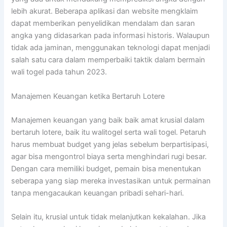
lebih akurat. Beberapa aplikasi dan website mengklaim
dapat memberikan penyelidikan mendalam dan saran
angka yang didasarkan pada informasi historis. Walaupun
tidak ada jaminan, menggunakan teknologi dapat menjadi
salah satu cara dalam memperbaiki taktik dalam bermain
wali togel pada tahun 2023.
Manajemen Keuangan ketika Bertaruh Lotere
Manajemen keuangan yang baik baik amat krusial dalam
bertaruh lotere, baik itu walitogel serta wali togel. Petaruh
harus membuat budget yang jelas sebelum berpartisipasi,
agar bisa mengontrol biaya serta menghindari rugi besar.
Dengan cara memiliki budget, pemain bisa menentukan
seberapa yang siap mereka investasikan untuk permainan
tanpa mengacaukan keuangan pribadi sehari-hari.
Selain itu, krusial untuk tidak melanjutkan kekalahan. Jika