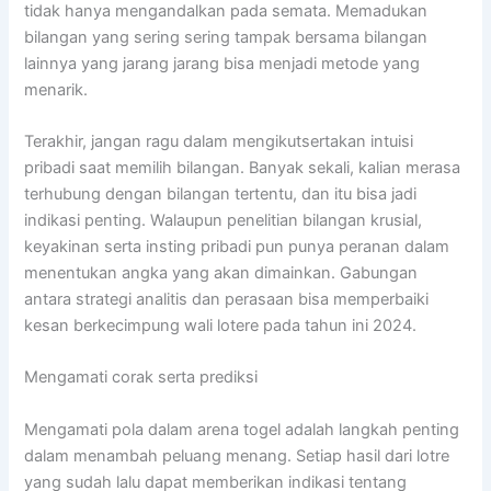
tidak hanya mengandalkan pada semata. Memadukan
bilangan yang sering sering tampak bersama bilangan
lainnya yang jarang jarang bisa menjadi metode yang
menarik.
Terakhir, jangan ragu dalam mengikutsertakan intuisi
pribadi saat memilih bilangan. Banyak sekali, kalian merasa
terhubung dengan bilangan tertentu, dan itu bisa jadi
indikasi penting. Walaupun penelitian bilangan krusial,
keyakinan serta insting pribadi pun punya peranan dalam
menentukan angka yang akan dimainkan. Gabungan
antara strategi analitis dan perasaan bisa memperbaiki
kesan berkecimpung wali lotere pada tahun ini 2024.
Mengamati corak serta prediksi
Mengamati pola dalam arena togel adalah langkah penting
dalam menambah peluang menang. Setiap hasil dari lotre
yang sudah lalu dapat memberikan indikasi tentang