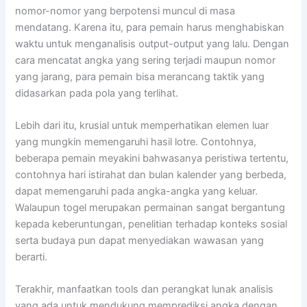
nomor-nomor yang berpotensi muncul di masa
mendatang. Karena itu, para pemain harus menghabiskan
waktu untuk menganalisis output-output yang lalu. Dengan
cara mencatat angka yang sering terjadi maupun nomor
yang jarang, para pemain bisa merancang taktik yang
didasarkan pada pola yang terlihat.
Lebih dari itu, krusial untuk memperhatikan elemen luar
yang mungkin memengaruhi hasil lotre. Contohnya,
beberapa pemain meyakini bahwasanya peristiwa tertentu,
contohnya hari istirahat dan bulan kalender yang berbeda,
dapat memengaruhi pada angka-angka yang keluar.
Walaupun togel merupakan permainan sangat bergantung
kepada keberuntungan, penelitian terhadap konteks sosial
serta budaya pun dapat menyediakan wawasan yang
berarti.
Terakhir, manfaatkan tools dan perangkat lunak analisis
yang ada untuk mendukung memprediksi angka dengan