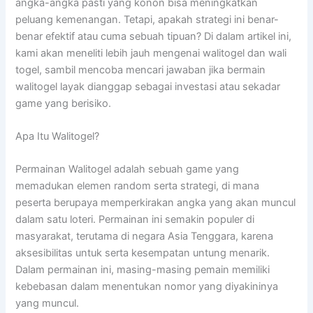
angka-angka pasti yang konon bisa meningkatkan
peluang kemenangan. Tetapi, apakah strategi ini benar-
benar efektif atau cuma sebuah tipuan? Di dalam artikel ini,
kami akan meneliti lebih jauh mengenai walitogel dan wali
togel, sambil mencoba mencari jawaban jika bermain
walitogel layak dianggap sebagai investasi atau sekadar
game yang berisiko.
Apa Itu Walitogel?
Permainan Walitogel adalah sebuah game yang
memadukan elemen random serta strategi, di mana
peserta berupaya memperkirakan angka yang akan muncul
dalam satu loteri. Permainan ini semakin populer di
masyarakat, terutama di negara Asia Tenggara, karena
aksesibilitas untuk serta kesempatan untung menarik.
Dalam permainan ini, masing-masing pemain memiliki
kebebasan dalam menentukan nomor yang diyakininya
yang muncul.