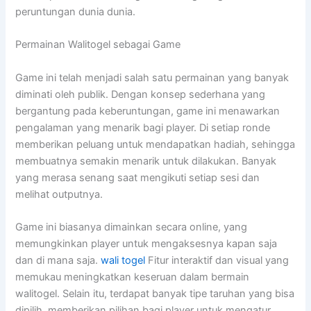
peruntungan dunia dunia.
Permainan Walitogel sebagai Game
Game ini telah menjadi salah satu permainan yang banyak
diminati oleh publik. Dengan konsep sederhana yang
bergantung pada keberuntungan, game ini menawarkan
pengalaman yang menarik bagi player. Di setiap ronde
memberikan peluang untuk mendapatkan hadiah, sehingga
membuatnya semakin menarik untuk dilakukan. Banyak
yang merasa senang saat mengikuti setiap sesi dan
melihat outputnya.
Game ini biasanya dimainkan secara online, yang
memungkinkan player untuk mengaksesnya kapan saja
dan di mana saja.
wali togel
Fitur interaktif dan visual yang
memukau meningkatkan keseruan dalam bermain
walitogel. Selain itu, terdapat banyak tipe taruhan yang bisa
dipilih, memberikan pilihan bagi player untuk mengatur