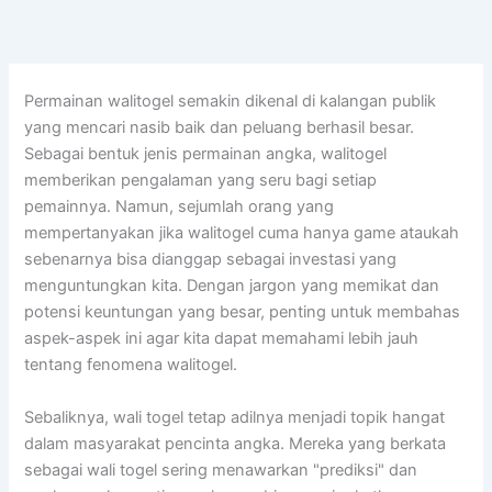
Skip
to
content
Permainan walitogel semakin dikenal di kalangan publik
yang mencari nasib baik dan peluang berhasil besar.
Sebagai bentuk jenis permainan angka, walitogel
memberikan pengalaman yang seru bagi setiap
pemainnya. Namun, sejumlah orang yang
mempertanyakan jika walitogel cuma hanya game ataukah
sebenarnya bisa dianggap sebagai investasi yang
menguntungkan kita. Dengan jargon yang memikat dan
potensi keuntungan yang besar, penting untuk membahas
aspek-aspek ini agar kita dapat memahami lebih jauh
tentang fenomena walitogel.
Sebaliknya, wali togel tetap adilnya menjadi topik hangat
dalam masyarakat pencinta angka. Mereka yang berkata
sebagai wali togel sering menawarkan "prediksi" dan